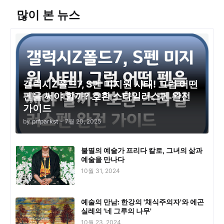
많이 본 뉴스
갤럭시Z폴드7, S펜 미지원 사태! 그럼 어떤
펜을 써야 할까? 호환 스타일러스펜 완전
가이드
by
prfparkst
-
7월 20, 2025
불멸의 예술가 프리다 칼로, 그녀의 삶과
예술을 만나다
10월 31, 2024
예술의 만남: 한강의 '채식주의자'와 에곤
실레의 '네 그루의 나무'
10월 23, 2024