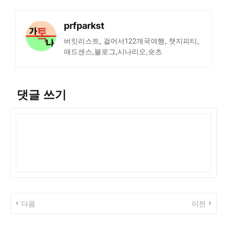
prfparkst
버킷리스트, 걸어서122개국여행, 챗지피티,
애드센스,블로그,시나리오,숏츠
댓글 쓰기
다음
이전