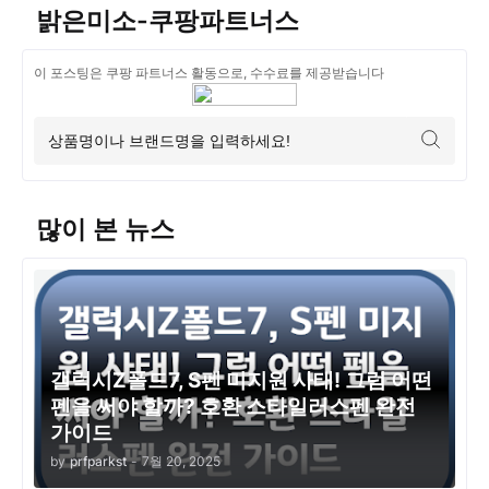
밝은미소-쿠팡파트너스
이 포스팅은 쿠팡 파트너스 활동으로, 수수료를 제공받습니다
많이 본 뉴스
갤럭시Z폴드7, S펜 미지원 사태! 그럼 어떤
펜을 써야 할까? 호환 스타일러스펜 완전
가이드
by
prfparkst
-
7월 20, 2025