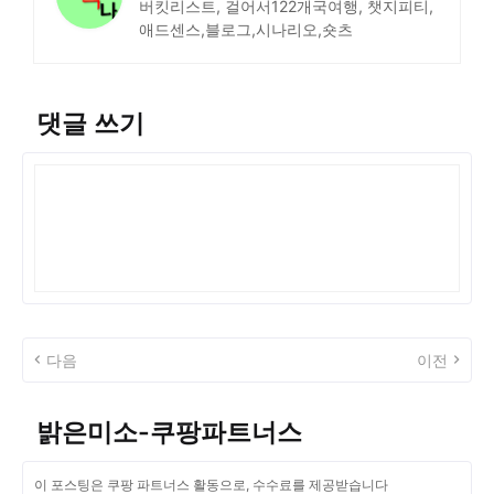
버킷리스트, 걸어서122개국여행, 챗지피티,
애드센스,블로그,시나리오,숏츠
댓글 쓰기
다음
이전
밝은미소-쿠팡파트너스
이 포스팅은 쿠팡 파트너스 활동으로, 수수료를 제공받습니다