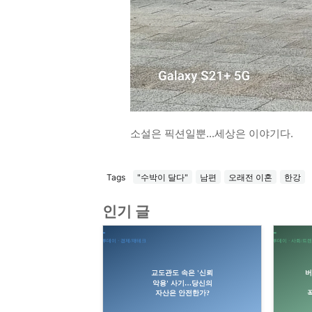
소설은 픽션일뿐...세상은 이야기다.
Tags
"수박이 달다"
남편
오래전 이혼
한강
인기 글