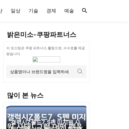
산
일상
기술
경제
예술
밝은미소-쿠팡파트너스
이 포스팅은 쿠팡 파트너스 활동으로, 수수료를 제공
받습니다
많이 본 뉴스
갤럭시Z폴드7, S펜 미지원 사