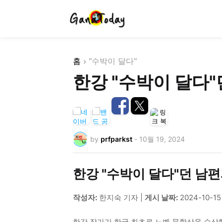
홈
"수박이 달다"
한강 "수박이 달다"
by
prfparkst
-
10월 19, 2024
한강 "수박이 달다"던 남편
작성자:
한지숙 기자 |
게시 날짜:
2024-10-15
한강 작가가 한국 최초로 노벨 문학상을 수상