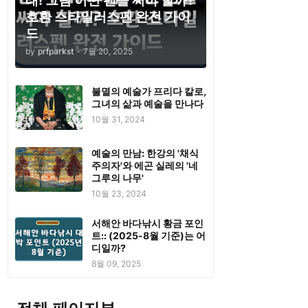
태! 그럼 어떤 펜을 써야 할까?
호환 스타일러스펜 완전 가이
드
by
prfparkst
-
7월 20, 2025
불멸의 예술가 프리다 칼로,
그녀의 삶과 예술을 만나다
10월 31, 2024
예술의 만남: 한강의 '채식
주의자'와 에곤 실레의 '네
그루의 나무'
10월 23, 2024
서해안 바다낚시 황금 포인
트:: (2025-8월 기준)는 어
디일까?
8월 09, 2025