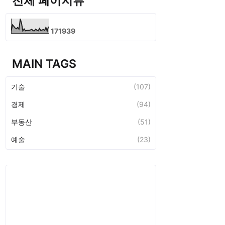
전체 페이지뷰
1
7
1
9
3
9
MAIN TAGS
기술
(107)
경제
(94)
부동산
(51)
예술
(23)