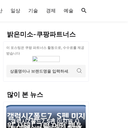
산
일상
기술
경제
예술
밝은미소-쿠팡파트너스
이 포스팅은 쿠팡 파트너스 활동으로, 수수료를 제공
받습니다
많이 본 뉴스
갤럭시Z폴드7, S펜 미지원 사