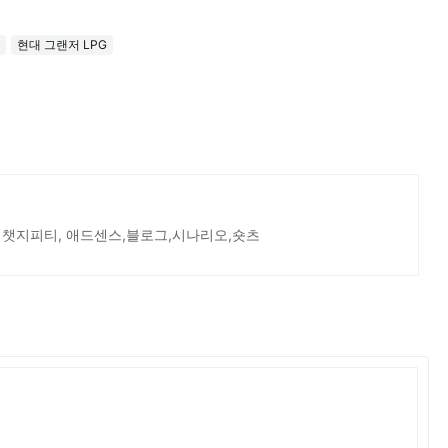
현대 그랜저 LPG
 챗지피티, 애드센스,블로그,시나리오,숏츠