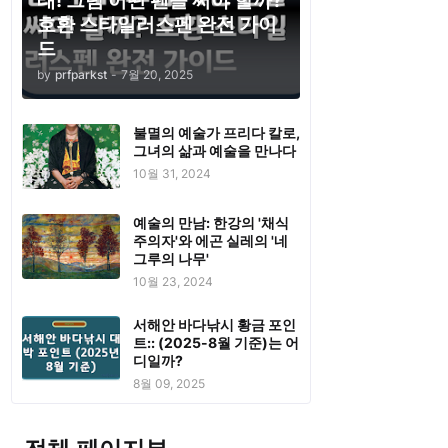
태! 그럼 어떤 펜을 써야 할까?
호환 스타일러스펜 완전 가이
드
by
prfparkst
-
7월 20, 2025
불멸의 예술가 프리다 칼로,
그녀의 삶과 예술을 만나다
10월 31, 2024
예술의 만남: 한강의 '채식
주의자'와 에곤 실레의 '네
그루의 나무'
10월 23, 2024
서해안 바다낚시 황금 포인
트:: (2025-8월 기준)는 어
디일까?
8월 09, 2025