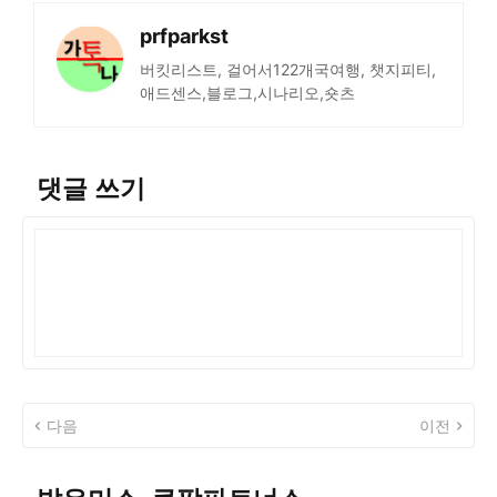
prfparkst
버킷리스트, 걸어서122개국여행, 챗지피티,
애드센스,블로그,시나리오,숏츠
댓글 쓰기
다음
이전