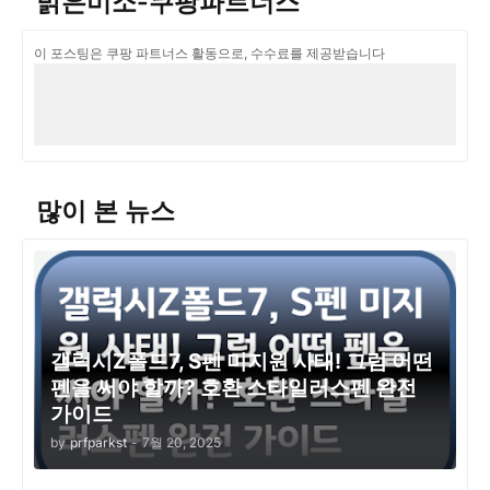
밝은미소-쿠팡파트너스
이 포스팅은 쿠팡 파트너스 활동으로, 수수료를 제공받습니다
많이 본 뉴스
갤럭시Z폴드7, S펜 미지원 사태! 그럼 어떤
펜을 써야 할까? 호환 스타일러스펜 완전
가이드
by
prfparkst
-
7월 20, 2025