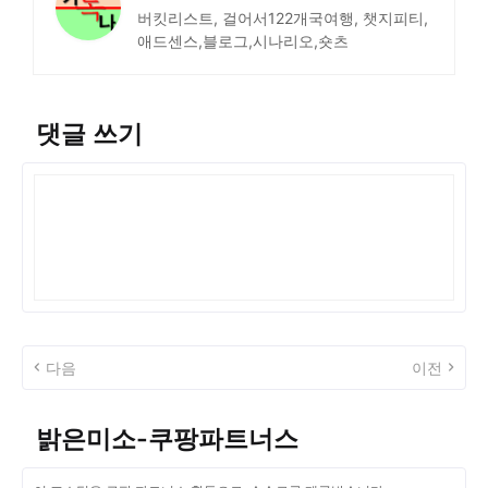
버킷리스트, 걸어서122개국여행, 챗지피티,
애드센스,블로그,시나리오,숏츠
댓글 쓰기
다음
이전
밝은미소-쿠팡파트너스