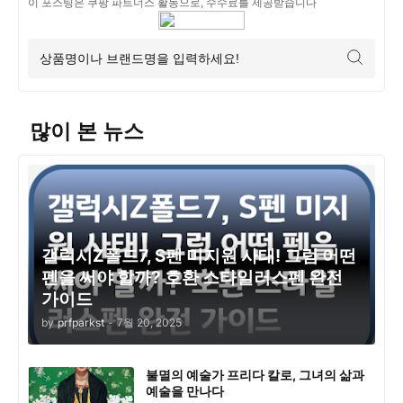
이 포스팅은 쿠팡 파트너스 활동으로, 수수료를 제공받습니다
많이 본 뉴스
갤럭시Z폴드7, S펜 미지원 사태! 그럼 어떤
펜을 써야 할까? 호환 스타일러스펜 완전
가이드
by
prfparkst
-
7월 20, 2025
불멸의 예술가 프리다 칼로, 그녀의 삶과
예술을 만나다