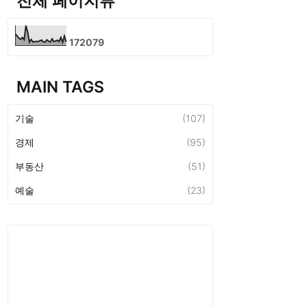
전체 페이지뷰
1
7
2
0
7
9
MAIN TAGS
기술
(107)
경제
(95)
부동산
(51)
예술
(23)