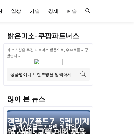
산
일상
기술
경제
예술
밝은미소-쿠팡파트너스
이 포스팅은 쿠팡 파트너스 활동으로, 수수료를 제공
받습니다
많이 본 뉴스
갤럭시Z폴드7, S펜 미지원 사