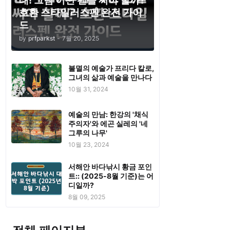
태! 그럼 어떤 펜을 써야 할까?
호환 스타일러스펜 완전 가이
드
by
prfparkst
-
7월 20, 2025
불멸의 예술가 프리다 칼로,
그녀의 삶과 예술을 만나다
10월 31, 2024
예술의 만남: 한강의 '채식
주의자'와 에곤 실레의 '네
그루의 나무'
10월 23, 2024
서해안 바다낚시 황금 포인
트:: (2025-8월 기준)는 어
디일까?
8월 09, 2025