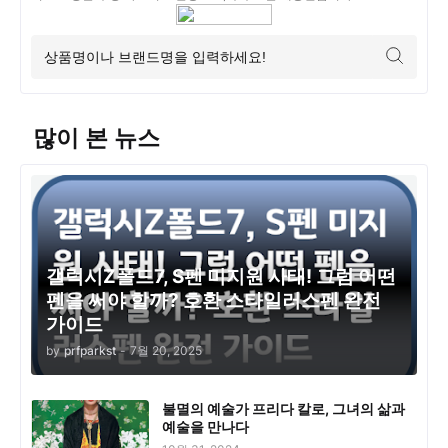
많이 본 뉴스
갤럭시Z폴드7, S펜 미지원 사태! 그럼 어떤
펜을 써야 할까? 호환 스타일러스펜 완전
가이드
by
prfparkst
-
7월 20, 2025
불멸의 예술가 프리다 칼로, 그녀의 삶과
예술을 만나다