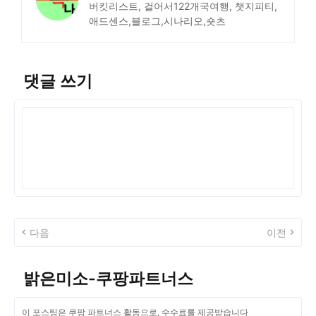
버킷리스트, 걸어서122개국여행, 챗지피티,
애드센스,블로그,시나리오,숏츠
댓글 쓰기
다음
이전
밝은미소-쿠팡파트너스
이 포스팅은 쿠팡 파트너스 활동으로, 수수료를 제공받습니다