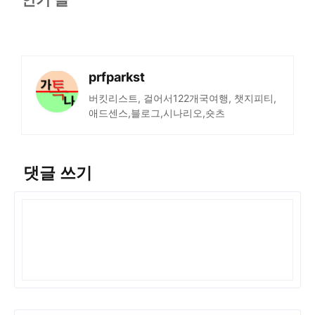
prfparkst
버킷리스트, 걸어서122개국여행, 챗지피티,
애드센스,블로그,시나리오,숏츠
댓글 쓰기