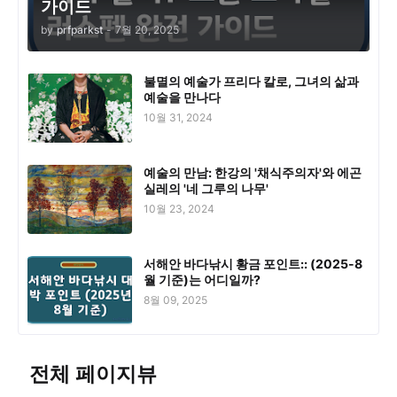
가이드
by
prfparkst
-
7월 20, 2025
불멸의 예술가 프리다 칼로, 그녀의 삶과
예술을 만나다
10월 31, 2024
예술의 만남: 한강의 '채식주의자'와 에곤
실레의 '네 그루의 나무'
10월 23, 2024
서해안 바다낚시 황금 포인트:: (2025-8
월 기준)는 어디일까?
8월 09, 2025
전체 페이지뷰