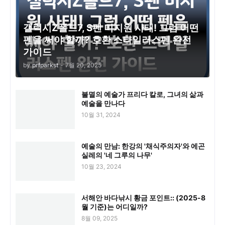
갤럭시Z폴드7, S펜 미지원 사태! 그럼 어떤
펜을 써야 할까? 호환 스타일러스펜 완전
가이드
by
prfparkst
-
7월 20, 2025
불멸의 예술가 프리다 칼로, 그녀의 삶과
예술을 만나다
10월 31, 2024
예술의 만남: 한강의 '채식주의자'와 에곤
실레의 '네 그루의 나무'
10월 23, 2024
서해안 바다낚시 황금 포인트:: (2025-8
월 기준)는 어디일까?
8월 09, 2025