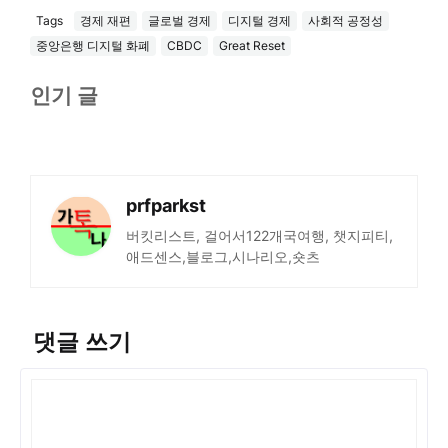
Tags
경제 재편
글로벌 경제
디지털 경제
사회적 공정성
중앙은행 디지털 화폐
CBDC
Great Reset
인기 글
prfparkst
버킷리스트, 걸어서122개국여행, 챗지피티,
애드센스,블로그,시나리오,숏츠
댓글 쓰기