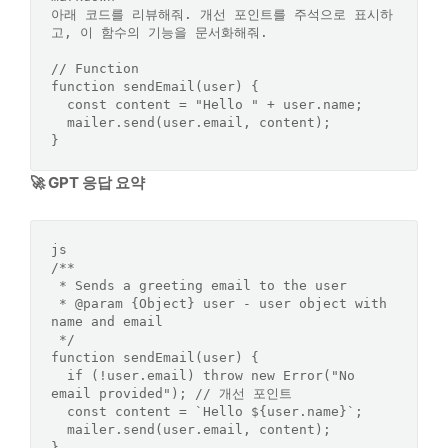
아래 코드를 리뷰해줘. 개선 포인트를 주석으로 표시하
고, 이 함수의 기능을 문서화해줘.

// Function

function sendEmail(user) {

  const content = "Hello " + user.name;

  mailer.send(user.email, content);

🚀 GPT 응답 요약
js
/**

 * Sends a greeting email to the user

 * 
@param
 {
Object
} 
user
 - user object with 
name and email

function
sendEmail
(
user
) {

if
 (!user.
email
) 
throw
new
Error
(
"No 
email provided"
); 
// 개선 포인트
const
 content = 
`Hello 
${user.name}
`;

  mailer.
send
(user.
email
, content);
