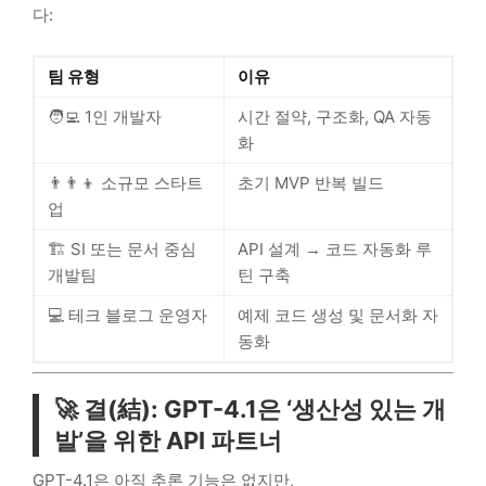
다:
팀 유형
이유
🧑‍💻 1인 개발자
시간 절약, 구조화, QA 자동
화
👨‍👨‍👦 소규모 스타트
초기 MVP 반복 빌드
업
🏗️ SI 또는 문서 중심
API 설계 → 코드 자동화 루
개발팀
틴 구축
💻 테크 블로그 운영자
예제 코드 생성 및 문서화 자
동화
🚀 결(結): GPT-4.1은 ‘생산성 있는 개
발’을 위한 API 파트너
GPT-4.1은 아직 추론 기능은 없지만,