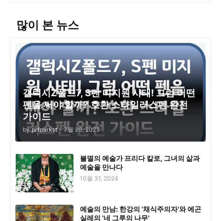
많이 본 뉴스
갤럭시Z폴드7, S펜 미지원 사태! 그럼 어떤
펜을 써야 할까? 호환 스타일러스펜 완전
가이드
by
prfparkst
-
7월 20, 2025
불멸의 예술가 프리다 칼로, 그녀의 삶과
예술을 만나다
10월 31, 2024
예술의 만남: 한강의 '채식주의자'와 에곤
실레의 '네 그루의 나무'