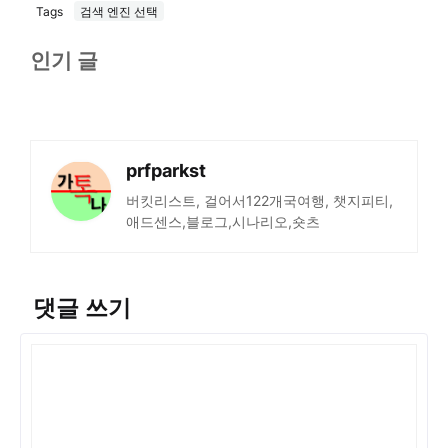
Tags
검색 엔진 선택
인기 글
prfparkst
버킷리스트, 걸어서122개국여행, 챗지피티,
애드센스,블로그,시나리오,숏츠
댓글 쓰기