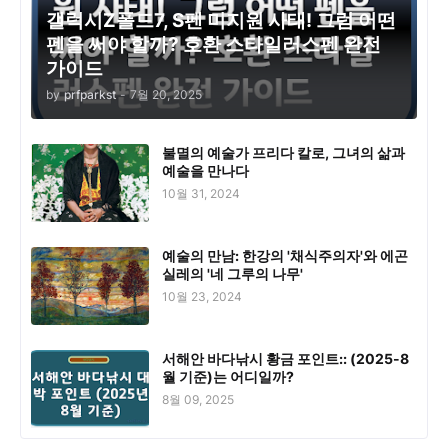
갤럭시Z폴드7, S펜 미지원 사태! 그럼 어떤
펜을 써야 할까? 호환 스타일러스펜 완전
가이드
by
prfparkst
-
7월 20, 2025
불멸의 예술가 프리다 칼로, 그녀의 삶과
예술을 만나다
10월 31, 2024
예술의 만남: 한강의 '채식주의자'와 에곤
실레의 '네 그루의 나무'
10월 23, 2024
서해안 바다낚시 황금 포인트:: (2025-8
월 기준)는 어디일까?
8월 09, 2025