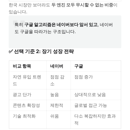
한국 시장만 보더라도
두 엔진 모두 무시할 수 없는 비중
이
있습니다.
특히
구글 알고리즘은 네이버보다 앞서 있고
, 네이버
도 구글을 따라가는 구조입니다.
✅ 선택 기준 2: 장기 성장 전략
비교 항목
네이버
구글
자연 유입 트렌
점점 감
점점 증가
드
소
광고 단가
높음
상대적으로 낮음
콘텐츠 확장성
제한적
글로벌 접근 가능
기술 최적화
쉬움
다소 복잡하지만 효과
적