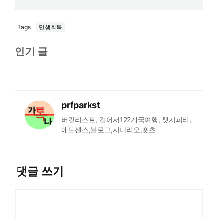
Tags
민생회복
인기 글
prfparkst
버킷리스트, 걸어서122개국여행, 챗지피티,
애드센스,블로그,시나리오,숏츠
댓글 쓰기