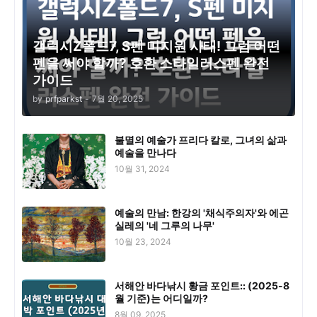
갤럭시Z폴드7, S펜 미지원 사태! 그럼 어떤
펜을 써야 할까? 호환 스타일러스펜 완전
가이드
by
prfparkst
-
7월 20, 2025
불멸의 예술가 프리다 칼로, 그녀의 삶과
예술을 만나다
10월 31, 2024
예술의 만남: 한강의 '채식주의자'와 에곤
실레의 '네 그루의 나무'
10월 23, 2024
서해안 바다낚시 황금 포인트:: (2025-8
월 기준)는 어디일까?
8월 09, 2025