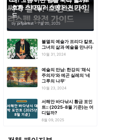
태! 그럼 어떤 펜을 써야 할까?
호환 스타일러스펜 완전 가이
드
by
prfparkst
-
7월 20, 2025
불멸의 예술가 프리다 칼로,
그녀의 삶과 예술을 만나다
10월 31, 2024
예술의 만남: 한강의 '채식
주의자'와 에곤 실레의 '네
그루의 나무'
10월 23, 2024
서해안 바다낚시 황금 포인
트:: (2025-8월 기준)는 어
디일까?
8월 09, 2025