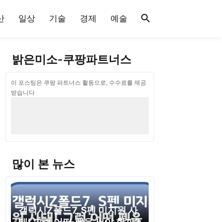
산
일상
기술
경제
예술
밝은미소-쿠팡파트너스
이 포스팅은 쿠팡 파트너스 활동으로, 수수료를 제공
받습니다
많이 본 뉴스
갤럭시Z폴드7, S펜 미지원 사