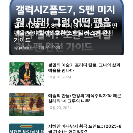
갤럭시Z폴드7, S펜 미지원 사태! 그럼 어떤
펜을 써야 할까? 호환 스타일러스펜 완전
가이드
by
prfparkst
-
7월 20, 2025
불멸의 예술가 프리다 칼로, 그녀의 삶과
예술을 만나다
10월 31, 2024
예술의 만남: 한강의 '채식주의자'와 에곤
실레의 '네 그루의 나무'
10월 23, 2024
서해안 바다낚시 황금 포인트:: (2025-8
월 기준)는 어디일까?