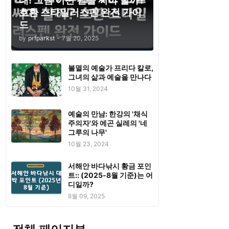
태! 그럼 어떤 펜을 써야 할까?
호환 스타일러스펜 완전 가이
드
by
prfparkst
-
7월 20, 2025
불멸의 예술가 프리다 칼로,
그녀의 삶과 예술을 만나다
10월 31, 2024
예술의 만남: 한강의 '채식
주의자'와 에곤 실레의 '네
그루의 나무'
10월 23, 2024
서해안 바다낚시 황금 포인
트:: (2025-8월 기준)는 어
디일까?
8월 09, 2025