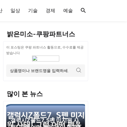
산
일상
기술
경제
예술
밝은미소-쿠팡파트너스
이 포스팅은 쿠팡 파트너스 활동으로, 수수료를 제공
받습니다
많이 본 뉴스
갤럭시Z폴드7, S펜 미지원 사