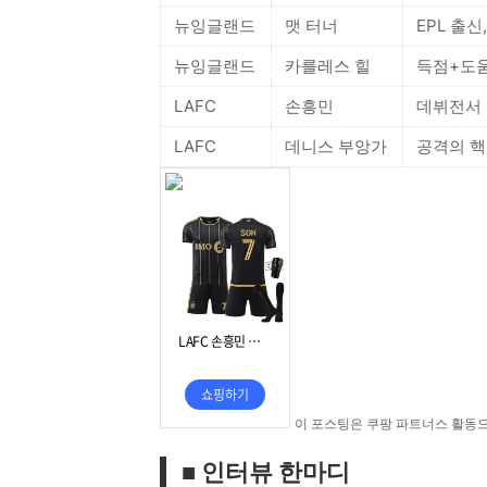
뉴잉글랜드
맷 터너
EPL 출
뉴잉글랜드
카를레스 힐
득점+도움
LAFC
손흥민
데뷔전서 
LAFC
데니스 부앙가
공격의 핵
이 포스팅은 쿠팡 파트너스 활동
■ 인터뷰 한마디