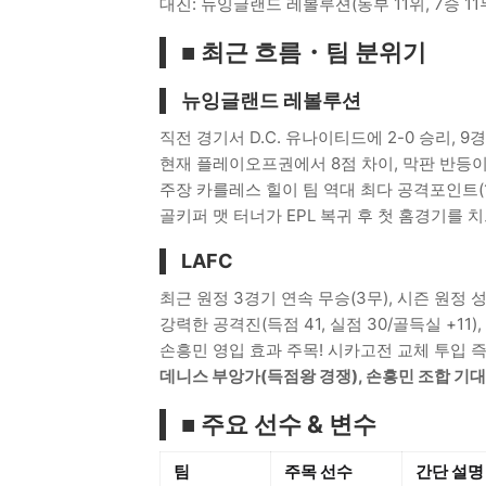
대진: 뉴잉글랜드 레볼루션(동부 11위, 7승 11무 7
■ 최근 흐름・팀 분위기
뉴잉글랜드 레볼루션
직전 경기서 D.C. 유나이티드에 2-0 승리, 9
현재 플레이오프권에서 8점 차이, 막판 반등이
주장 카를레스 힐이 팀 역대 최다 공격포인트(1
골키퍼 맷 터너가 EPL 복귀 후 첫 홈경기를 
LAFC
최근 원정 3경기 연속 무승(3무), 시즌 원정 성
강력한 공격진(득점 41, 실점 30/골득실 +11
손흥민 영입 효과 주목! 시카고전 교체 투입 
데니스 부앙가(득점왕 경쟁), 손흥민 조합 기대
■ 주요 선수 & 변수
팀
주목 선수
간단 설명