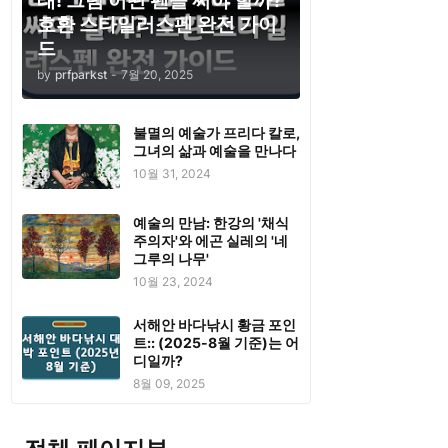
태! 그럼 어떤 펜을 써야 할까?
호환 스타일러스펜 완전 가이
드
by
prfparkst
-
7월 20, 2025
불멸의 예술가 프리다 칼로,
그녀의 삶과 예술을 만나다
10월 31, 2024
예술의 만남: 한강의 '채식
주의자'와 에곤 실레의 '네
그루의 나무'
10월 23, 2024
서해안 바다낚시 황금 포인
트:: (2025-8월 기준)는 어
디일까?
8월 09, 2025