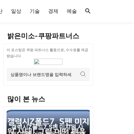
산
일상
기술
경제
예술
밝은미소-쿠팡파트너스
이 포스팅은 쿠팡 파트너스 활동으로, 수수료를 제공
받습니다
많이 본 뉴스
갤럭시Z폴드7, S펜 미지원 사