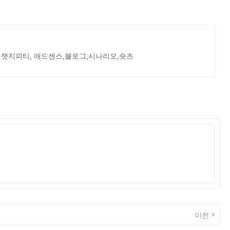
 챗지피티, 애드센스,블로그,시나리오,숏츠
이전