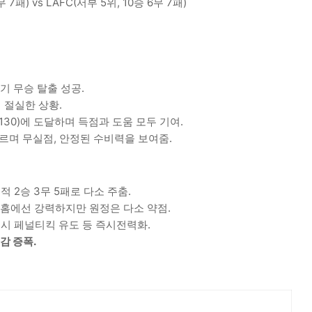
패) vs LAFC(서부 5위, 10승 6무 7패)
경기 무승 탈출 성공.
 절실한 상황.
30)에 도달하며 득점과 도움 모두 기여.
치르며 무실점, 안정된 수비력을 보여줌.
적 2승 3무 5패로 다소 주춤.
), 홈에선 강력하지만 원정은 다소 약점.
즉시 페널티킥 유도 등 즉시전력화.
감 증폭.