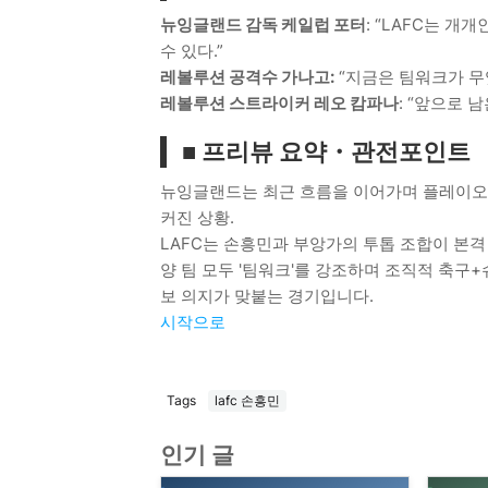
뉴잉글랜드 감독 케일럽 포터
: “LAFC는 
수 있다.”
레볼루션 공격수 가나고:
“지금은 팀워크가 무
레볼루션 스트라이커 레오 캄파나
: “앞으로 
■ 프리뷰 요약・관전포인트
뉴잉글랜드는 최근 흐름을 이어가며 플레이오프
커진 상황.
LAFC는 손흥민과 부앙가의 투톱 조합이 본격
양 팀 모두 '팀워크'를 강조하며 조직적 축구
보 의지가 맞붙는 경기입니다.
시작으로
Tags
lafc 손흥민
인기 글