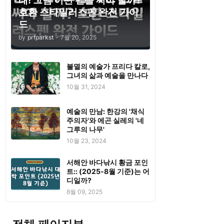
태! 그럼 어떤 펜을 써야 할까?
호환 스타일러스펜 완전 가이
드
by
prfparkst
-
7월 20, 2025
불멸의 예술가 프리다 칼로,
그녀의 삶과 예술을 만나다
10월 31, 2024
예술의 만남: 한강의 '채식
주의자'와 에곤 실레의 '네
그루의 나무'
10월 23, 2024
서해안 바다낚시 황금 포인
트:: (2025-8월 기준)는 어
디일까?
8월 09, 2025