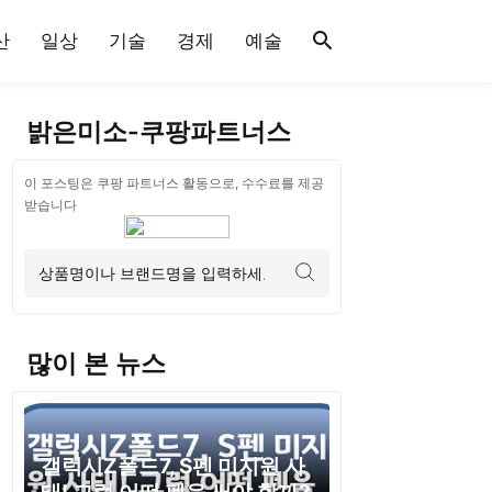
산
일상
기술
경제
예술
밝은미소-쿠팡파트너스
이 포스팅은 쿠팡 파트너스 활동으로, 수수료를 제공
받습니다
많이 본 뉴스
갤럭시Z폴드7, S펜 미지원 사