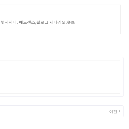
 챗지피티, 애드센스,블로그,시나리오,숏츠
이전