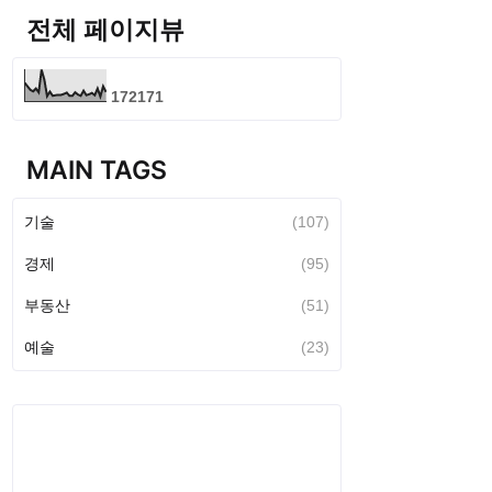
전체 페이지뷰
1
7
2
1
7
1
MAIN TAGS
기술
(107)
경제
(95)
부동산
(51)
예술
(23)