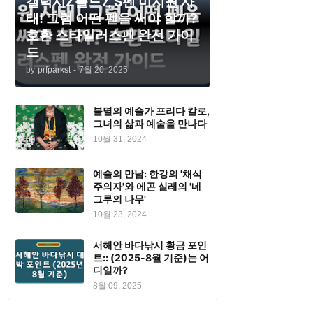
갤럭시Z폴드7, S펜 미지원 사
태! 그럼 어떤 펜을 써야 할까?
호환 스타일러스펜 완전 가이
드
by
prfparkst
-
7월 20, 2025
불멸의 예술가 프리다 칼로,
그녀의 삶과 예술을 만나다
10월 31, 2024
예술의 만남: 한강의 '채식
주의자'와 에곤 실레의 '네
그루의 나무'
10월 23, 2024
서해안 바다낚시 황금 포인
트:: (2025-8월 기준)는 어
디일까?
8월 09, 2025