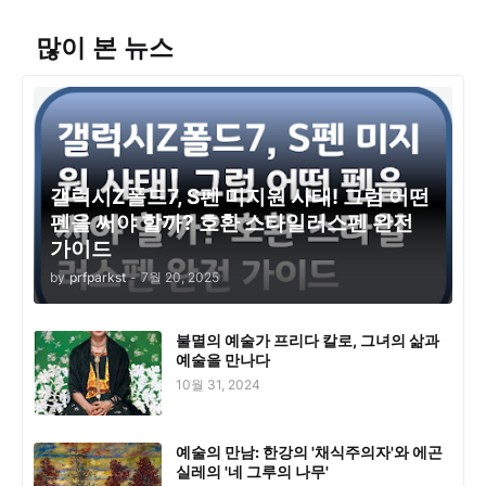
많이 본 뉴스
갤럭시Z폴드7, S펜 미지원 사태! 그럼 어떤
펜을 써야 할까? 호환 스타일러스펜 완전
가이드
by
prfparkst
-
7월 20, 2025
불멸의 예술가 프리다 칼로, 그녀의 삶과
예술을 만나다
10월 31, 2024
예술의 만남: 한강의 '채식주의자'와 에곤
실레의 '네 그루의 나무'