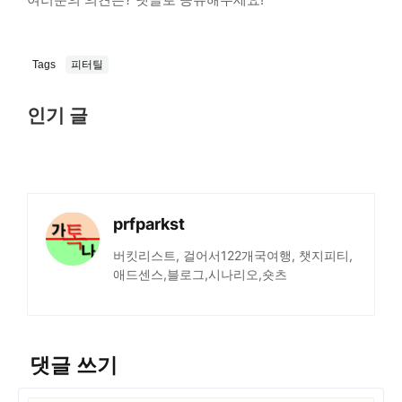
Tags
피터틸
인기 글
prfparkst
버킷리스트, 걸어서122개국여행, 챗지피티,
애드센스,블로그,시나리오,숏츠
댓글 쓰기