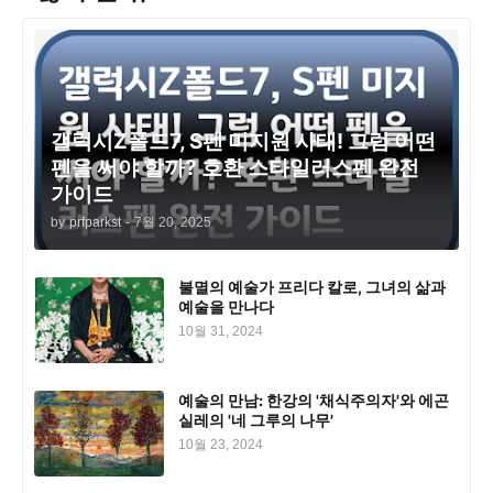
갤럭시Z폴드7, S펜 미지원 사태! 그럼 어떤
펜을 써야 할까? 호환 스타일러스펜 완전
가이드
by
prfparkst
-
7월 20, 2025
불멸의 예술가 프리다 칼로, 그녀의 삶과
예술을 만나다
10월 31, 2024
예술의 만남: 한강의 '채식주의자'와 에곤
실레의 '네 그루의 나무'
10월 23, 2024