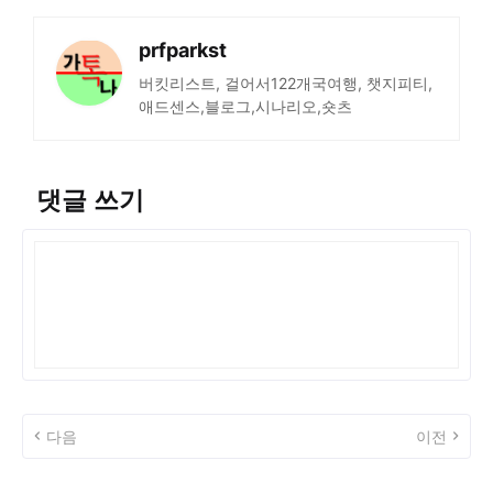
prfparkst
버킷리스트, 걸어서122개국여행, 챗지피티,
애드센스,블로그,시나리오,숏츠
댓글 쓰기
다음
이전