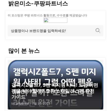
밝은미소-쿠팡파트너스
이 포스팅은 쿠팡 파트너스 활동으로, 수수료를 제공받습니다
많이 본 뉴스
갤럭시Z폴드7, S펜 미지원 사태! 그럼 어떤
펜을 써야 할까? 호환 스타일러스펜 완전
가이드
by
prfparkst
-
7월 20, 2025