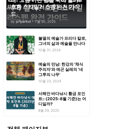
태! 그럼 어떤 펜을 써야 할까?
호환 스타일러스펜 완전 가이
드
by
prfparkst
-
7월 20, 2025
불멸의 예술가 프리다 칼로,
그녀의 삶과 예술을 만나다
10월 31, 2024
예술의 만남: 한강의 '채식
주의자'와 에곤 실레의 '네
그루의 나무'
10월 23, 2024
서해안 바다낚시 황금 포인
트:: (2025-8월 기준)는 어
디일까?
8월 09, 2025