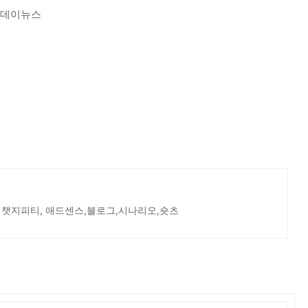
나투데이뉴스
 챗지피티, 애드센스,블로그,시나리오,숏츠