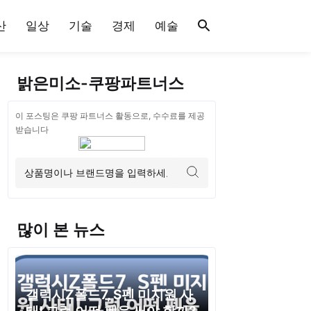
산
일상
기술
경제
예술
밝은미소-쿠팡파트너스
이 포스팅은 쿠팡 파트너스 활동으로, 수수료를 제공
받습니다
많이 본 뉴스
갤럭시Z폴드7, S펜 미지원 사