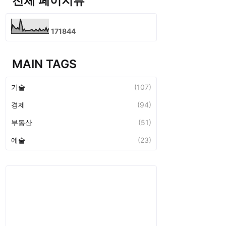
전체 페이지뷰
1
7
1
8
4
4
MAIN TAGS
기술
(107)
경제
(94)
부동산
(51)
예술
(23)