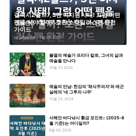
갤럭시Z폴드7, S펜 미지원 사태! 그럼 어떤
펜을 써야 할까? 호환 스타일러스펜 완전
가이드
by
prfparkst
-
7월 20, 2025
불멸의 예술가 프리다 칼로, 그녀의 삶과
예술을 만나다
10월 31, 2024
예술의 만남: 한강의 '채식주의자'와 에곤
실레의 '네 그루의 나무'
10월 23, 2024
서해안 바다낚시 황금 포인트:: (2025-8
월 기준)는 어디일까?
8월 09, 2025