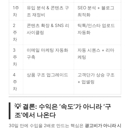
1주
유입 분석 & 콘텐츠 구
SEO 분석 + 블로그
차
조 재정비
최적화
2
콘텐츠 확장 & SNS 리
틱톡/인스타 업로드
주
사이클링
자동화
차
3
이메일 마케팅 자동화
자동 시퀀스 + 리마
주
구축
케팅
차
4
상품 구조 업그레이드
고객단가 상승 구조
주
+ 업셀링
차
💡 결론: 수익은 ‘속도’가 아니라 ‘구
조’에서 나온다
30일 만에 수입을 2배로 만드는 핵심은
광고비가 아니라 시