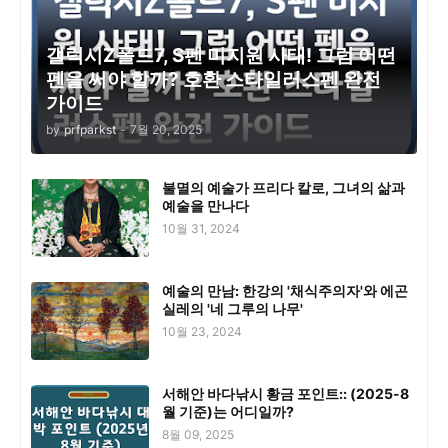
갤럭시Z폴드7, S펜 미지원 사태! 그럼 어떤
펜을 써야 할까? 호환 스타일러스펜 완전
가이드
by
prfparkst
-
7월 20, 2025
불멸의 예술가 프리다 칼로, 그녀의 삶과
예술을 만나다
10월 31, 2024
예술의 만남: 한강의 '채식주의자'와 에곤
실레의 '네 그루의 나무'
10월 23, 2024
서해안 바다낚시 황금 포인트:: (2025-8
월 기준)는 어디일까?
8월 09, 2025