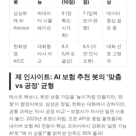
봇
능
(10점)
점)
상
삼성화
빅데이
9 (정
7 (입력
데이터
재 AI
터 시뮬
확도·
번거·편
중심 젊
Advisor
레이션
시각
향)
은 층
화)
한화생
대화형
8.5
6.5 (지
대화 선
명
타사 비
(UX·포
연·인식
호 고령
AICC
교
괄성)
오류)
자
제 인사이트: AI 보험 추천 봇의 '맞춤
vs 공정' 균형
테스트 해보니, 봇은 보험 가입을 '놀이'처럼 만들지만, '편
향'이 함정이에요. 삼성은 정밀, 한화는 대화에서 강하지만,
공통 과제는 '타사 공정 비교' – 보험사가 자사만 밀면 사용
자 불신. 2025년 트렌드처럼, 오픈 API로 중립 플랫폼(예:
네이버 보험 AI) 연동이 핵심. 프라이버시 강화와 '설명 가능
AI'로 "왜 이 상품?"를 밝히면 만족도 95% 돌파!