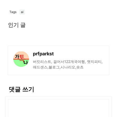
Tags
ai
인기 글
prfparkst
버킷리스트, 걸어서122개국여행, 챗지피티,
애드센스,블로그,시나리오,숏츠
댓글 쓰기