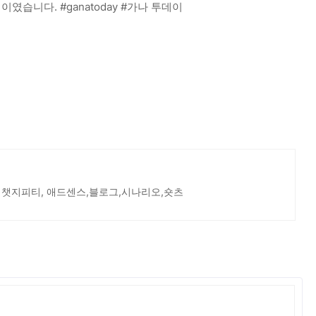
였습니다. #ganatoday #가나 투데이
 챗지피티, 애드센스,블로그,시나리오,숏츠