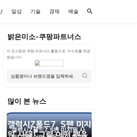
산
일상
기술
경제
예술
밝은미소-쿠팡파트너스
이 포스팅은 쿠팡 파트너스 활동으로, 수수료를 제공
받습니다
많이 본 뉴스
갤럭시Z폴드7, S펜 미지원 사