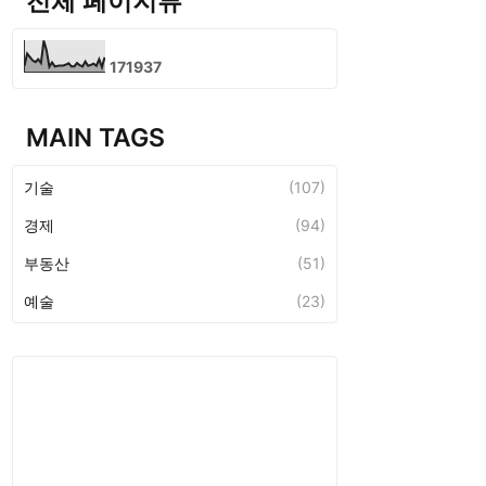
전체 페이지뷰
1
7
1
9
3
7
MAIN TAGS
기술
(107)
경제
(94)
부동산
(51)
예술
(23)