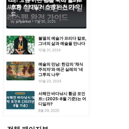
태! 그럼 어떤 펜을 써야 할까?
호환 스타일러스펜 완전 가이
드
by
prfparkst
-
7월 20, 2025
불멸의 예술가 프리다 칼로,
그녀의 삶과 예술을 만나다
10월 31, 2024
예술의 만남: 한강의 '채식
주의자'와 에곤 실레의 '네
그루의 나무'
10월 23, 2024
서해안 바다낚시 황금 포인
트:: (2025-8월 기준)는 어
디일까?
8월 09, 2025