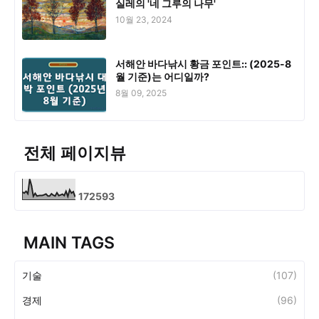
실레의 '네 그루의 나무'
10월 23, 2024
서해안 바다낚시 황금 포인트:: (2025-8
월 기준)는 어디일까?
8월 09, 2025
전체 페이지뷰
1
7
2
5
9
3
MAIN TAGS
기술
(107)
경제
(96)