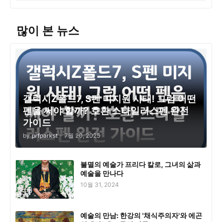
많이 본 뉴스
갤럭시Z폴드7, S펜 미지원 사태! 그럼 어떤
펜을 써야 할까? 호환 스타일러스펜 완전
가이드
by
prfparkst
-
7월 20, 2025
불멸의 예술가 프리다 칼로, 그녀의 삶과
예술을 만나다
10월 31, 2024
예술의 만남: 한강의 '채식주의자'와 에곤