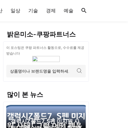
산
일상
기술
경제
예술
밝은미소-쿠팡파트너스
이 포스팅은 쿠팡 파트너스 활동으로, 수수료를 제공
받습니다
많이 본 뉴스
갤럭시Z폴드7, S펜 미지원 사