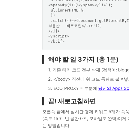
<span>#${i+1}</span></li>`);

 ul.innerHTML=h;

 })

 .catch(()=>{document.getElementById('eco-list').innerHTML='<li>코스피 · 환율 · 금리 · 
부동산 · 비트코인</li>'});

//]]>

</script>

</b:if>
해야 할 일 3가지 (총 1분)
기존 티커 코드 전부 삭제 (검색어: blogger-e
</body> 직전에 위 코드 통째로 붙여
ECO_PROXY = 부분에
당신의 Apps Scr
끝! 새로고침하면
오른쪽 끝에서 실시간 경제 키워드 5개가 쭉
(속도 15초, 빈 공간 0초, 모바일도 완벽)이게
는 방법입니다.