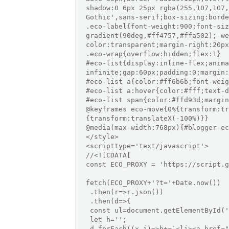
shadow:0 6px 25px rgba(255,107,107,
Gothic',sans-serif;box-sizing:borde
.eco-label{font-weight:900;font-siz
gradient(90deg,#ff4757,#ffa502);-we
color:transparent;margin-right:20px
.eco-wrap{overflow:hidden;flex:1}

#eco-list{display:inline-flex;anima
infinite;gap:60px;padding:0;margin:
#eco-list a{color:#ff6b6b;font-weig
#eco-list a:hover{color:#fff;text-d
#eco-list span{color:#ffd93d;margin
@keyframes eco-move{0%{transform:tr
{transform:translateX(-100%)}}

@media(max-width:768px){#blogger-ec
</style>

<scripttype='text/javascript'>

//<![CDATA[

const ECO_PROXY = 'https://script
fetch(ECO_PROXY+'?t='+Date.now())

 .then(r=>r.json())

 .then(d=>{

 const ul=document.getElementById('eco-list');

 let h='';

 d.forEach((x,i)=>h+=`<li><a href="${x.link}" target="_blank">${x.keyword}</a>