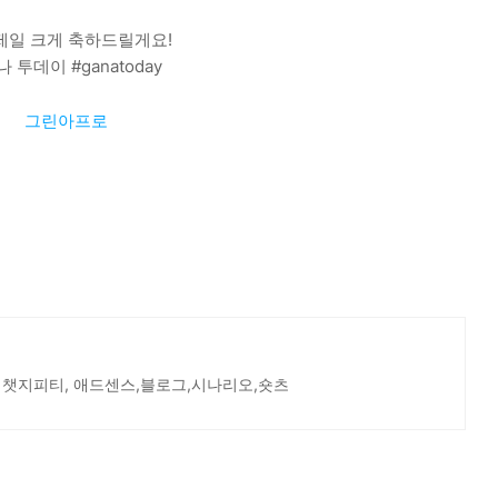
제일 크게 축하드릴게요!
나 투데이 #ganatoday
그린아프로
 챗지피티, 애드센스,블로그,시나리오,숏츠