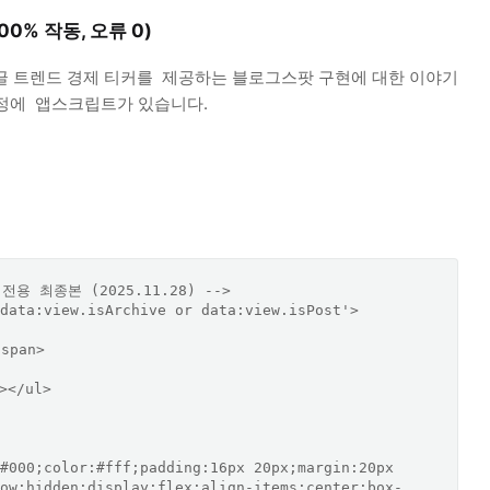
0% 작동, 오류 0)
글 트렌드 경제 티커를 제공하는 블로그스팟 구현에 대한 이야기
여정에 앱스크립트가 있습니다.
용 최종본 (2025.11.28) -->

data:view.isArchive or data:view.isPost'>

#000;color:#fff;padding:16px 20px;margin:20px 
ow:hidden;display:flex;align-items:center;box-