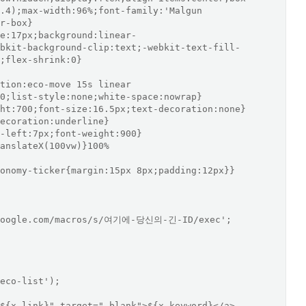
.4);max-width:96%;font-family:'Malgun 
r-box}

e:17px;background:linear-
bkit-background-clip:text;-webkit-text-fill-
;flex-shrink:0}

tion:eco-move 15s linear 
0;list-style:none;white-space:nowrap}

ht:700;font-size:16.5px;text-decoration:none}

ecoration:underline}

-left:7px;font-weight:900}

anslateX(100vw)}100%
onomy-ticker{margin:15px 8px;padding:12px}}

.google.com/macros/s/여기에-당신의-긴-ID/exec';
