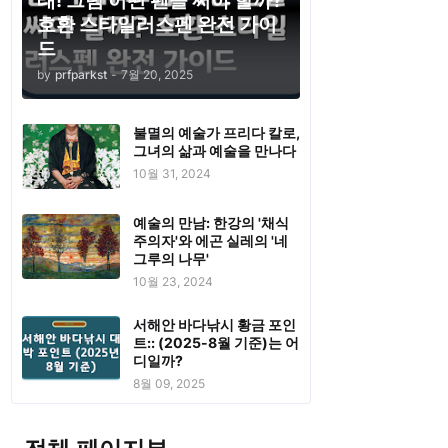
태! 그럼 어떤 펜을 써야 할까?
호환 스타일러스펜 완전 가이
드
by
prfparkst
-
7월 20, 2025
불멸의 예술가 프리다 칼로,
그녀의 삶과 예술을 만나다
10월 31, 2024
예술의 만남: 한강의 '채식
주의자'와 에곤 실레의 '네
그루의 나무'
10월 23, 2024
서해안 바다낚시 황금 포인
트:: (2025-8월 기준)는 어
디일까?
8월 09, 2025