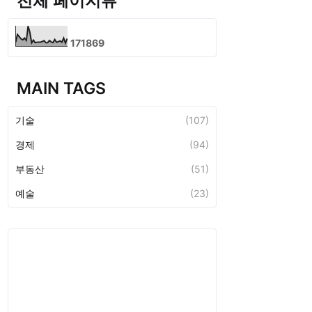
전체 페이지뷰
1
7
1
8
6
9
MAIN TAGS
기술
(107)
경제
(94)
부동산
(51)
예술
(23)