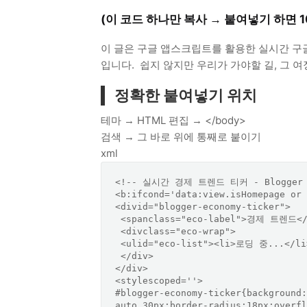
(이 코드 하나만 복사 → 붙여넣기 하면 10
이 글은 구글 앱스크립트를 활용한 실시간 구
입니다. 쉽지 않지만 우리가 가야할 길, 그 
정확한 붙여넣기 위치
테마 → HTML 편집 → </body>
검색 → 그 바로 위에 통째로 붙이기
xml
<!-- 실시간 경제 트렌드 티커 - Blogger 전
<b:ifcond='data:view.isHomepage or 
<divid="blogger-economy-ticker">

 <spanclass="eco-label">경제 트렌드</span>

 <divclass="eco-wrap">

 <ulid="eco-list"><li>로딩 중...</li></ul>

 </div>

</div>

<stylescoped=''>

#blogger-economy-ticker{background:
auto 30px;border-radius:18px;overfl