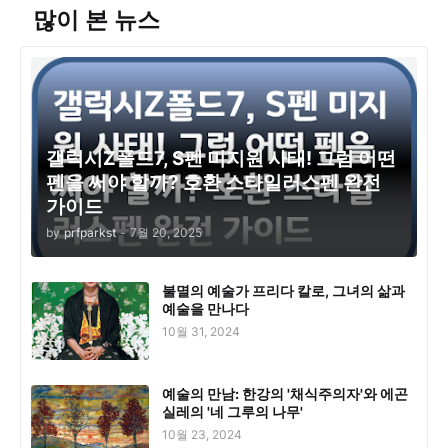
많이 본 뉴스
갤럭시Z폴드7, S펜 미지원 사태! 그럼 어떤
펜을 써야 할까? 호환 스타일러스펜 완전
가이드
by
prfparkst
-
7월 20, 2025
불멸의 예술가 프리다 칼로, 그녀의 삶과
예술을 만나다
10월 31, 2024
예술의 만남: 한강의 '채식주의자'와 에곤
실레의 '네 그루의 나무'
10월 23, 2024