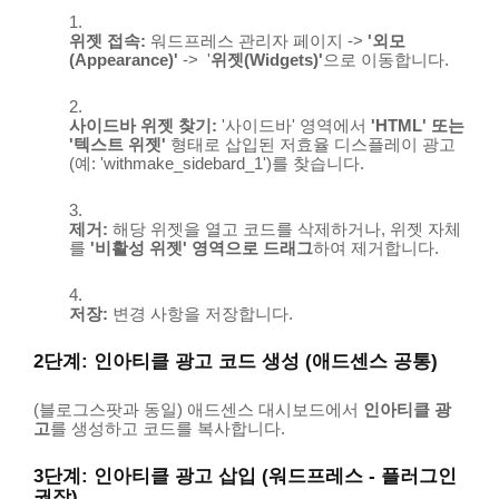
위젯 접속:
워드프레스 관리자 페이지 ->
'외모
(Appearance)'
-> '
위젯(Widgets)'
으로 이동합니다.
사이드바 위젯 찾기:
'사이드바' 영역에서
'HTML' 또는
'텍스트 위젯'
형태로 삽입된 저효율 디스플레이 광고
(예: '
withmake_sidebard_1
')를 찾습니다.
제거:
해당 위젯을 열고 코드를 삭제하거나, 위젯 자체
를
'비활성 위젯' 영역으로 드래그
하여 제거합니다.
저장:
변경 사항을 저장합니다.
2단계: 인아티클 광고 코드 생성 (애드센스 공통)
(블로그스팟과 동일) 애드센스 대시보드에서
인아티클 광
고
를 생성하고 코드를 복사합니다.
3단계: 인아티클 광고 삽입 (워드프레스 - 플러그인
권장)