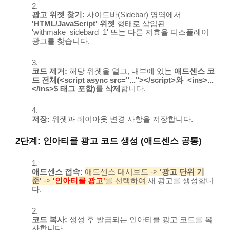
광고 위젯 찾기:
사이드바(Sidebar) 영역에서
'HTML/JavaScript' 위젯
형태로 삽입된
'withmake_sidebard_1' 또는 다른 저효율 디스플레이
광고를 찾습니다.
코드 제거:
해당 위젯을 열고, 내부에 있는
애드센스 코
드 전체(
<script async src="..."></script>
와
<ins>...
</ins>$
태그 포함)를 삭제
합니다.
저장:
위젯과 레이아웃 변경 사항을 저장합니다.
2단계: 인아티클 광고 코드 생성 (애드센스 공통)
애드센스 접속:
애드센스 대시보드
->
'광고 단위 기
준'
->
'인아티클 광고'
를 선택하여
새 광고를 생성합니
다.
코드 복사:
생성 후 발급되는 인아티클 광고 코드를 복
사합니다.