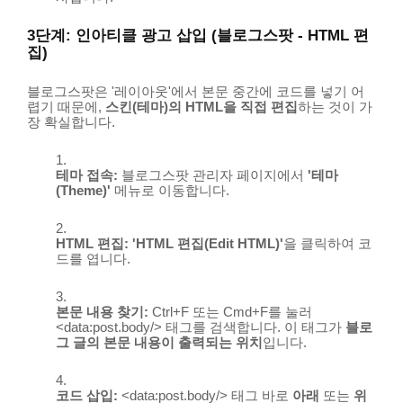
3단계: 인아티클 광고 삽입 (블로그스팟 - HTML 편
집)
블로그스팟은 '레이아웃'에서 본문 중간에 코드를 넣기 어
렵기 때문에,
스킨(테마)의 HTML을 직접 편집
하는 것이 가
장 확실합니다.
테마 접속:
블로그스팟 관리자 페이지에서
'테마
(Theme)'
메뉴로 이동합니다.
HTML 편집:
'HTML 편집(Edit HTML)'
을 클릭하여 코
드를 엽니다.
본문 내용 찾기:
Ctrl+F
또는
Cmd+F
를 눌러
<data:post.body/>
태그를 검색합니다. 이 태그가
블로
그 글의 본문 내용이 출력되는 위치
입니다.
코드 삽입:
<data:post.body/>
태그 바로
아래
또는
위