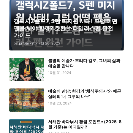
갤럭시Z폴드7, S펜 미지원 사태! 그럼 어떤
펜을 써야 할까? 호환 스타일러스펜 완전
가이드
by
prfparkst
-
7월 20, 2025
불멸의 예술가 프리다 칼로, 그녀의 삶과
예술을 만나다
10월 31, 2024
예술의 만남: 한강의 '채식주의자'와 에곤
실레의 '네 그루의 나무'
10월 23, 2024
서해안 바다낚시 황금 포인트:: (2025-8
월 기준)는 어디일까?