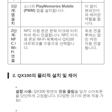
1단
소니의
PlayMemories Mobile
이 앱이
계:
(PMM)
앱을 설치합니다.
뷰파인더
앱
와 제어판
설
역할을 합
치
니다.
2단
NFC 지원 폰은 본체 마크에 터치
최초 연결
계:
하여 즉시 연결합니다. NFC 미지
후에는 앱
NF
원 폰은 Wi-Fi 목록에서 QX100
만 켜면
C /
네트워크를 수동으로 선택합니
자동 연결
Wi-
다.
됩니다.
Fi
연
결
2. QX100의 물리적 설치 및 제어
결합 사용:
QX100 뒷면의
전용 클립
을 당겨 스마트폰
을 단단하게 고정합니다. (다양한 크기의 폰에 적용 가
능)