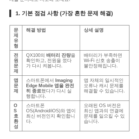
1. 기본 점검 사항 (가장 흔한 문제 해결)
문
해결 방법
상세 설명
제
유
형
전
QX100의
배터리 잔량
을
배터리가 부족하면
원
확인하고, 전원을 껐다
Wi-Fi 신호 송출이
문
가 다시 켜봅니다.
불안정해집니다.
제
앱
스마트폰에서
Imaging
앱 자체의 일시적인
문
Edge Mobile 앱을 완전
오류나 캐시 문제를
제
히 종료
했다가 다시 실
해결할 수 있습니다.
행합니다.
O
스마트폰
오래된 OS 버전은
S
OS(Android/iOS)와 앱이
최신 앱과의 연결에
호
최신 버전인지 확인합니
문제를 일으킬 수 있
환
다.
습니다.
성