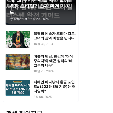
태! 그럼 어떤 펜을 써야 할까?
호환 스타일러스펜 완전 가이
드
by
prfparkst
-
7월 20, 2025
불멸의 예술가 프리다 칼로,
그녀의 삶과 예술을 만나다
10월 31, 2024
예술의 만남: 한강의 '채식
주의자'와 에곤 실레의 '네
그루의 나무'
10월 23, 2024
서해안 바다낚시 황금 포인
트:: (2025-8월 기준)는 어
디일까?
8월 09, 2025