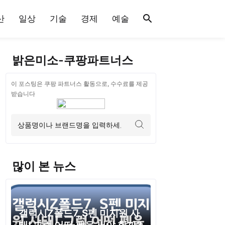
산
일상
기술
경제
예술
밝은미소-쿠팡파트너스
이 포스팅은 쿠팡 파트너스 활동으로, 수수료를 제공
받습니다
많이 본 뉴스
갤럭시Z폴드7, S펜 미지원 사