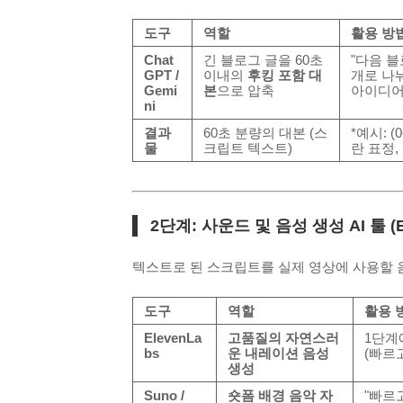
도구
역할
활용 방법
Chat
긴 블로그 글을 60초
"다음 블
GPT /
이내의
후킹 포함 대
개로 나
Gemi
본
으로 압축
아이디어
ni
결과
60초 분량의 대본 (스
*예시: 
물
크립트 텍스트)
란 표정,
2단계: 사운드 및 음성 생성 AI 툴 (Elev
텍스트로 된 스크립트를 실제 영상에 사용할 
도구
역할
활용 
ElevenLa
고품질의 자연스러
1단계
bs
운 내레이션 음성
(빠르
생성
Suno /
숏폼 배경 음악 자
"빠르