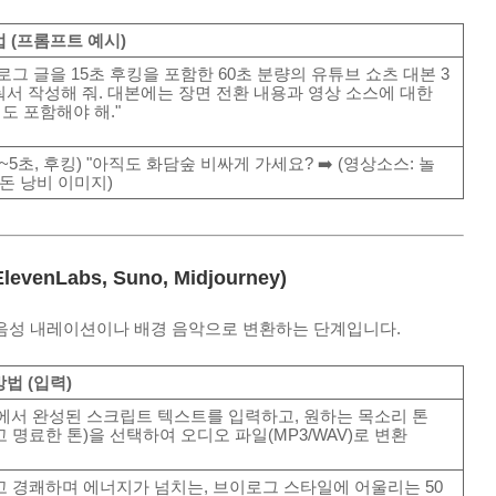
 (프롬프트 예시)
로그 글을 15초 후킹을 포함한 60초 분량의 유튜브 쇼츠 대본 3
눠서 작성해 줘. 대본에는 장면 전환 내용과 영상 소스에 대한
도 포함해야 해."
(0~5초, 후킹) "아직도 화담숲 비싸게 가세요? ➡️ (영상소스: 놀
 돈 낭비 이미지)
enLabs, Suno, Midjourney)
음성 내레이션이나 배경 음악으로 변환하는 단계입니다.
방법 (입력)
에서 완성된 스크립트 텍스트를 입력하고, 원하는 목소리 톤
고 명료한 톤)을 선택하여 오디오 파일(MP3/WAV)로 변환
고 경쾌하며 에너지가 넘치는, 브이로그 스타일에 어울리는 50