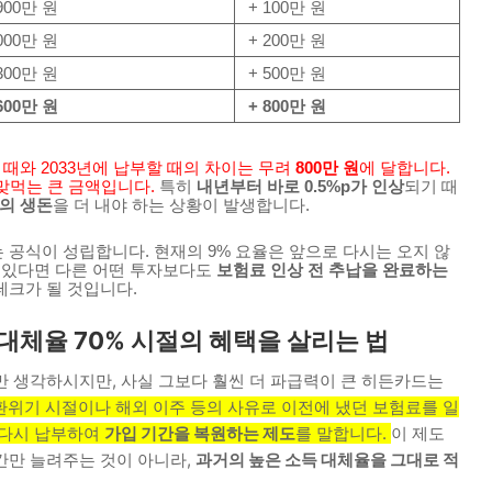
,900만 원
+ 100만 원
,000만 원
+ 200만 원
,300만 원
+ 500만 원
,600만 원
+ 800만 원
할 때와 2033년에 납부할 때의 차이는 무려
800만 원
에 달합니다.
 맞먹는 큰 금액입니다.
특히
내년부터 바로 0.5%p가 인상
되기 때
상의 생돈
을 더 내야 하는 상황이 발생합니다.
 공식이 성립합니다. 현재의 9% 요율은 앞으로 다시는 오지 않
이 있다면 다른 어떤 투자보다도
보험료 인상 전 추납을 완료하는
테크가 될 것입니다.
 대체율 70% 시절의 혜택을 살리는 법
만 생각하시지만, 사실 그보다 훨씬 더 파급력이 큰 히든카드는
외환위기 시절이나 해외 이주 등의 사유로 이전에 냈던 보험료를 일
 다시 납부하여
가입 기간을 복원하는 제도
를 말합니다.
이 제도
간만 늘려주는 것이 아니라,
과거의 높은 소득 대체율을 그대로 적