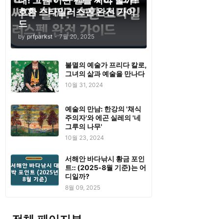
태! 그럼 어떤 펜을 써야 할까?
호환 스타일러스펜 완전 가이
드
by
prfparkst
-
7월 20, 2025
불멸의 예술가 프리다 칼로,
그녀의 삶과 예술을 만나다
10월 31, 2024
예술의 만남: 한강의 '채식
주의자'와 에곤 실레의 '네
그루의 나무'
10월 23, 2024
서해안 바다낚시 황금 포인
트:: (2025-8월 기준)는 어
디일까?
8월 09, 2025