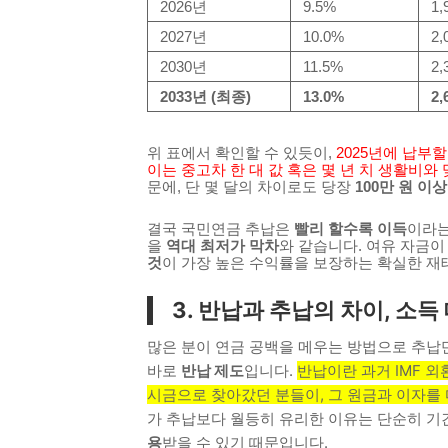
2026년
9.5%
1
2027년
10.0%
2
2030년
11.5%
2
2033년 (최종)
13.0%
2
위 표에서 확인할 수 있듯이,
2025년에 납부
이는 중고차 한 대 값 혹은 몇 년 치 생활비와
문에, 단 몇 달의 차이로도 당장
100만 원 이
결국 국민연금 추납은
빨리 할수록 이득
이라는
을
역대 최저가 막차
와 같습니다. 여유 자금
것
이 가장 높은 수익률을 보장하는 확실한 재
3. 반납과 추납의 차이, 소득
많은 분이 연금 공백을 메우는 방법으로 추납
바로
반납 제도
입니다.
반납이란 과거 IMF 
시금으로 찾아갔던 분들이, 그 원금과 이자를
가 추납보다 월등히 유리한 이유는 단순히 기
용
받을 수 있기 때문입니다.