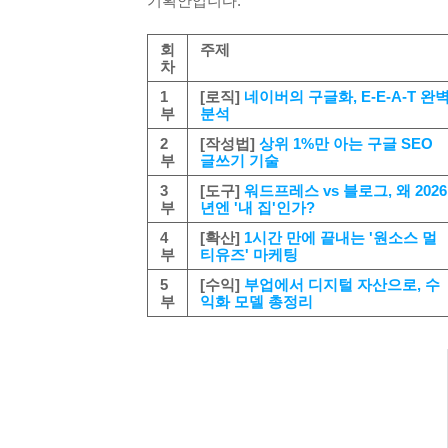
기획안입니다.
회
주제
차
1
[로직]
네이버의 구글화, E-E-A-T 완
부
분석
2
[작성법]
상위 1%만 아는 구글 SEO
부
글쓰기 기술
3
[도구]
워드프레스 vs 블로그, 왜 2026
부
년엔 '내 집'인가?
4
[확산]
1시간 만에 끝내는 '원소스 멀
부
티유즈' 마케팅
5
[수익]
부업에서 디지털 자산으로, 수
부
익화 모델 총정리