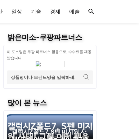
산
일상
기술
경제
예술
밝은미소-쿠팡파트너스
이 포스팅은 쿠팡 파트너스 활동으로, 수수료를 제공
받습니다
많이 본 뉴스
갤럭시Z폴드7, S펜 미지원 사