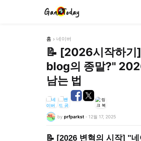
홈
네이버
📝 [2026시작하기
blog의 종말?" 2
남는 법
by
prfparkst
-
12월 17, 2025
📝 [2026 변혁의 시작]