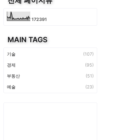
전체 페이지뷰
1
7
2
3
9
1
MAIN TAGS
기술
(107)
경제
(95)
부동산
(51)
예술
(23)