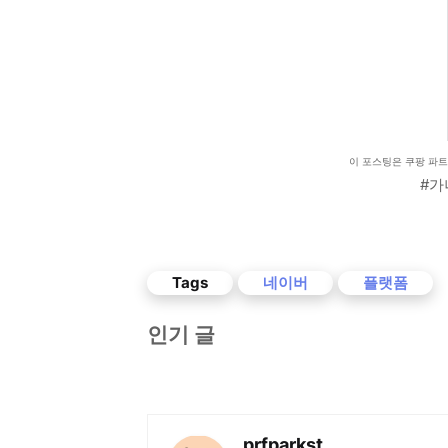
이 포스팅은 쿠팡 파
#가
Tags
네이버
플랫폼
인기 글
prfparkst