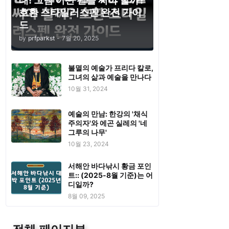
태! 그럼 어떤 펜을 써야 할까?
호환 스타일러스펜 완전 가이
드
by
prfparkst
-
7월 20, 2025
불멸의 예술가 프리다 칼로,
그녀의 삶과 예술을 만나다
10월 31, 2024
예술의 만남: 한강의 '채식
주의자'와 에곤 실레의 '네
그루의 나무'
10월 23, 2024
서해안 바다낚시 황금 포인
트:: (2025-8월 기준)는 어
디일까?
8월 09, 2025