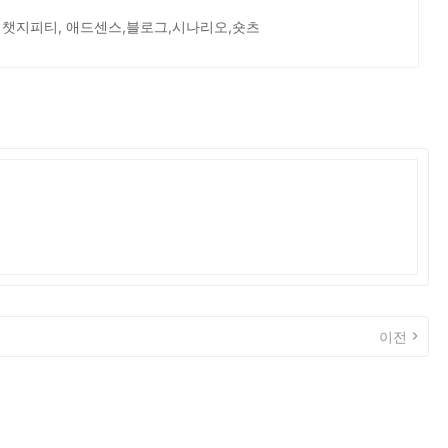
 챗지피티, 애드센스,블로그,시나리오,숏츠
이전