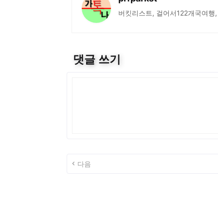
버킷리스트, 걸어서122개국여행,
댓글 쓰기
다음