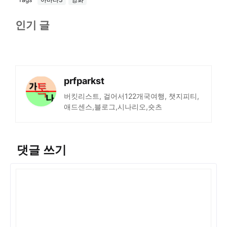
인기 글
prfparkst
버킷리스트, 걸어서122개국여행, 챗지피티,
애드센스,블로그,시나리오,숏츠
댓글 쓰기