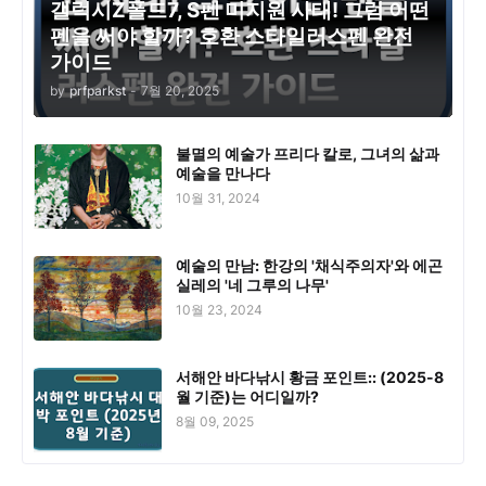
갤럭시Z폴드7, S펜 미지원 사태! 그럼 어떤
펜을 써야 할까? 호환 스타일러스펜 완전
가이드
by
prfparkst
-
7월 20, 2025
불멸의 예술가 프리다 칼로, 그녀의 삶과
예술을 만나다
10월 31, 2024
예술의 만남: 한강의 '채식주의자'와 에곤
실레의 '네 그루의 나무'
10월 23, 2024
서해안 바다낚시 황금 포인트:: (2025-8
월 기준)는 어디일까?
8월 09, 2025