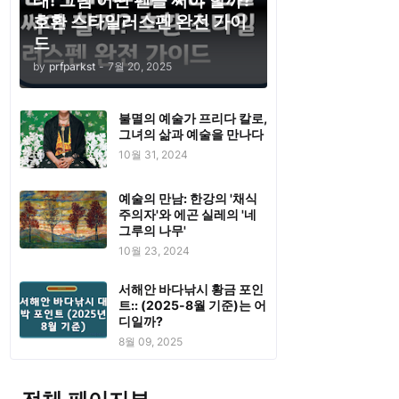
태! 그럼 어떤 펜을 써야 할까?
호환 스타일러스펜 완전 가이
드
by
prfparkst
-
7월 20, 2025
불멸의 예술가 프리다 칼로,
그녀의 삶과 예술을 만나다
10월 31, 2024
예술의 만남: 한강의 '채식
주의자'와 에곤 실레의 '네
그루의 나무'
10월 23, 2024
서해안 바다낚시 황금 포인
트:: (2025-8월 기준)는 어
디일까?
8월 09, 2025