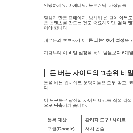
안녕하세요, 마케터님, 블로거님, 사장님들.
열심히 만든 홈페이지, 밤새워 쓴 글이
아무도
은 콘텐츠를 만드는 것도 중요하지만,
검색 엔
어야 합니다.
대부분의 초보자가 이
'돈 되는' 초기 설정
을 
지금부터 이
비밀 설정
을 통해
남들보다 6개월
돈 버는 사이트의
'1순위 비밀
돈을 버는 웹사이트 운영자들은 모두 알고, 9
다.
이 도구들은 당신의 사이트 URL을 직접 검
으로 단축
시켜 줍니다.
등록 대상
관리자 도구 / 사이트
구글(Google)
서치 콘솔