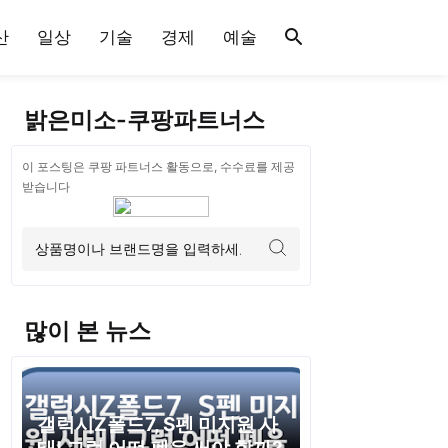
산
일상
기술
경제
예술
밝은미소-쿠팡파트너스
이 포스팅은 쿠팡 파트너스 활동으로, 수수료를 제공
받습니다
많이 본 뉴스
갤럭시Z폴드7, S펜 미지원 사