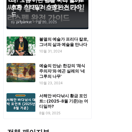
태! 그럼 어떤 펜을 써야 할까?
호환 스타일러스펜 완전 가이
드
by
prfparkst
-
7월 20, 2025
불멸의 예술가 프리다 칼로,
그녀의 삶과 예술을 만나다
10월 31, 2024
예술의 만남: 한강의 '채식
주의자'와 에곤 실레의 '네
그루의 나무'
10월 23, 2024
서해안 바다낚시 황금 포인
트:: (2025-8월 기준)는 어
디일까?
8월 09, 2025