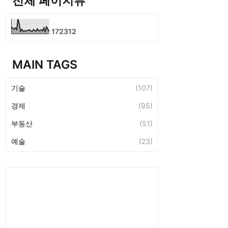
전체 페이지뷰
1
7
2
3
1
2
MAIN TAGS
기술
(107)
경제
(95)
부동산
(51)
예술
(23)