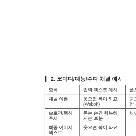
2. 코미디/예능/수다 채널 예시
항목
입력 텍스트 예시
폰
채널 이름
웃으면 복이 와요
굵
(Wabok)
랑
슬로건/핵심
듣는 순간 행복해
채
주제
지는 30분
최종 이미지
웃으면 복이 와요
텍스트