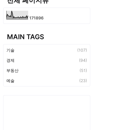
전체 페이지뷰
1
7
1
8
9
6
MAIN TAGS
기술
(107)
경제
(94)
부동산
(51)
예술
(23)