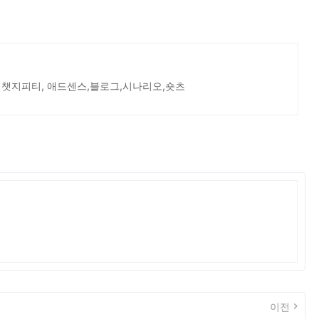
 챗지피티, 애드센스,블로그,시나리오,숏츠
이전