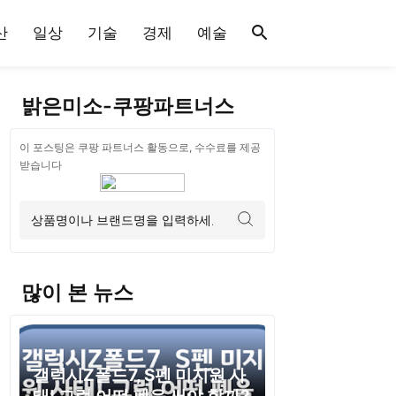
산
일상
기술
경제
예술
밝은미소-쿠팡파트너스
이 포스팅은 쿠팡 파트너스 활동으로, 수수료를 제공
받습니다
많이 본 뉴스
갤럭시Z폴드7, S펜 미지원 사