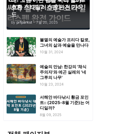
태! 그럼 어떤 펜을 써야 할까?
호환 스타일러스펜 완전 가이
드
by
prfparkst
-
7월 20, 2025
불멸의 예술가 프리다 칼로,
그녀의 삶과 예술을 만나다
10월 31, 2024
예술의 만남: 한강의 '채식
주의자'와 에곤 실레의 '네
그루의 나무'
10월 23, 2024
서해안 바다낚시 황금 포인
트:: (2025-8월 기준)는 어
디일까?
8월 09, 2025