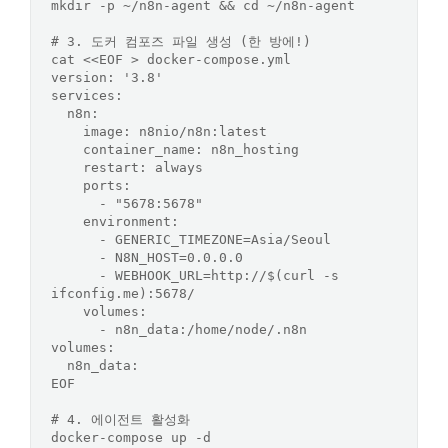
mkdir -p ~/n8n-agent && 
cd
 ~/n8n-agent

# 3. 도커 컴포즈 파일 생성 (한 방에!)
cat <<
EOF > docker-compose.yml

version: '3.8'

services:

  n8n:

    image: n8nio/n8n:latest

    container_name: n8n_hosting

    restart: always

    ports:

      - "5678:5678"

    environment:

      - GENERIC_TIMEZONE=Asia/Seoul

      - N8N_HOST=0.0.0.0

      - WEBHOOK_URL=http://$(curl -s 
ifconfig.me):5678/

    volumes:

      - n8n_data:/home/node/.n8n

volumes:

  n8n_data:

EOF
# 4. 에이전트 활성화