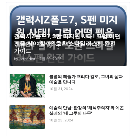
갤럭시Z폴드7, S펜 미지원 사태! 그럼 어떤
펜을 써야 할까? 호환 스타일러스펜 완전
가이드
by
prfparkst
-
7월 20, 2025
불멸의 예술가 프리다 칼로, 그녀의 삶과
예술을 만나다
10월 31, 2024
예술의 만남: 한강의 '채식주의자'와 에곤
실레의 '네 그루의 나무'
10월 23, 2024