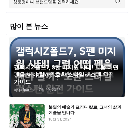
많이 본 뉴스
갤럭시Z폴드7, S펜 미지원 사태! 그럼 어떤
펜을 써야 할까? 호환 스타일러스펜 완전
가이드
by
prfparkst
-
7월 20, 2025
불멸의 예술가 프리다 칼로, 그녀의 삶과
예술을 만나다
10월 31, 2024