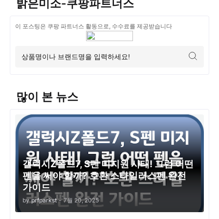
밝은미소-쿠팡파트너스
이 포스팅은 쿠팡 파트너스 활동으로, 수수료를 제공받습니다
많이 본 뉴스
갤럭시Z폴드7, S펜 미지원 사태! 그럼 어떤
펜을 써야 할까? 호환 스타일러스펜 완전
가이드
by
prfparkst
-
7월 20, 2025