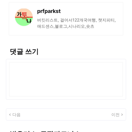
prfparkst
버킷리스트, 걸어서122개국여행, 챗지피티,
애드센스,블로그,시나리오,숏츠
댓글 쓰기
다음
이전