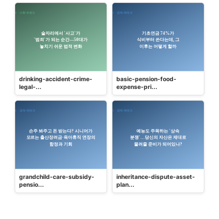
drinking-accident-crime-
basic-pension-food-
legal-...
expense-pri...
grandchild-care-subsidy-
inheritance-dispute-asset-
pensio...
plan...