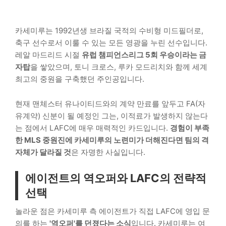
카세미루는 1992년생 브라질 국적의 수비형 미드필더로,
축구 선수로서 이룰 수 있는 모든 영광을 누린 선수입니다.
레알 마드리드 시절
유럽 챔피언스리그 5회 우승이라는 금
자탑
을 쌓았으며, 토니 크로스, 루카 모드리치와 함께 세계
최고의 중원을 구축했던 주인공입니다.
현재 맨체스터 유나이티드와의 계약 만료를 앞두고 FA(자
유계약) 신분이 될 예정인 그는, 이적료가 발생하지 않는다
는 점에서 LAFC에 매우 매력적인 카드입니다.
경험이 부족
한 MLS 중원진에 카세미루의 노련미가 더해진다면 팀의 격
자체가 달라질 것
은 자명한 사실입니다.
에이전트의 역오퍼와 LAFC의 전략적
선택
놀라운 점은 카세미루 측 에이전트가 직접 LAFC에 영입 문
의를 하는
'역오퍼'를 던졌다는 소식
입니다. 카세미루는 여