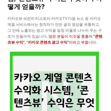
떻게 얻을까?
카카오뷰·브런치·티스토리·카카오TV·다음 뉴스 등 카카오
계열 서비스에서는 창작자가 만든 글과 영상을 유통하고,
그 안에 노출되는 광고 수익을 일정 비율로 나누어 주는 구
조가 만들어져 있습니다
. 많은 분들이 이것을 통틀어
“콘텐
츠뷰 수익”
, “
카카오 콘텐츠 광고 수익”
이라고 부릅니다.