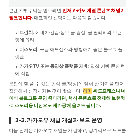
콘텐츠뷰 수익을 얻으려면
먼저 카카오 계열 콘텐츠 채널이
필요합니다.
대표적인 선택지는 다음과 같습니다.
브런치
: 에세이·칼럼·정보 글 중심, 글 퀄리티와 브랜
딩에 유리
티스토리
: 구글 애드센스와 병행하기 좋은 블로그 플
랫폼
카카오TV 또는 동영상 플랫폼 제휴
: 영상 기반 콘텐츠
에 적합
본인이 잘 쓸 수 있는 형식(글/영상)에 맞춰 한 가지를 먼저
집중해서 성장시키는 것이 좋습니다.
이미
워드프레스나 네
이버 블로그를 운영 중이라면, 핵심 콘텐츠를 정제해 브런치
·티스토리용 버전으로 재가공해 올려도 됩니다.
3-2. 카카오뷰 채널 개설과 보드 운영
다음 단계는 카카오뷰 채널을 개설하고, 정기적으로 보드를