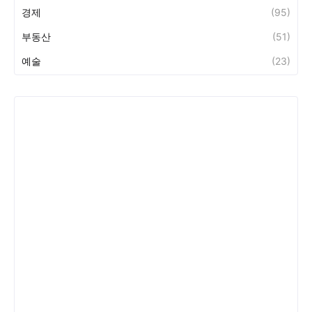
경제
(95)
부동산
(51)
예술
(23)