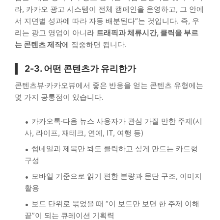
라, 카카오 광고 시스템이 전체 캠페인을 운영하고, 그 안에
서 지면별 성과에 따라 자동 배분된다”는 것입니다. 즉, 우
리는 광고 영업이 아니라
트래픽과 체류시간, 클릭을 부르
는 콘텐츠 제작
에 집중하면 됩니다.
2-3. 어떤 콘텐츠가 유리한가
콘텐츠뷰·카카오뷰에서 좋은 반응을 얻는 콘텐츠 유형에는
몇 가지 공통점이 있습니다.
카카오톡·다음 뉴스 사용자가 관심 가질 만한 주제(시
사, 라이프, 재테크, 연예, IT, 여행 등)
썸네일과 제목만 봐도 클릭하고 싶게 만드는 카드형
구성
모바일 기준으로 읽기 편한 분량과 문단 구조, 이미지
활용
보드 단위로 묶었을 때 “이 보드만 보면 한 주제 이해
끝”이 되는 큐레이션 기획력