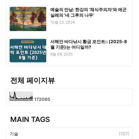
예술의 만남: 한강의 '채식주의자'와 에곤
실레의 '네 그루의 나무'
10월 23, 2024
서해안 바다낚시 황금 포인트:: (2025-8
월 기준)는 어디일까?
8월 09, 2025
전체 페이지뷰
1
7
2
0
6
5
MAIN TAGS
기술
(107)