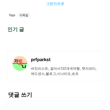
그린아프로
Tags
식목일
인기 글
prfparkst
버킷리스트, 걸어서122개국여행, 챗지피티,
애드센스,블로그,시나리오,숏츠
댓글 쓰기