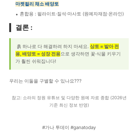
마켓컬리 채소 배양토
혼합용 : 펄라이트·질석·마사토 (원예자재점·온라인)
결론 :
흙 하나로 다 해결하려 하지 마세요.
상토 = 발아 전
용, 배양토 = 성장 전용
으로 생각하면 꽃·식물 키우기
가 훨씬 쉬워집니다!
우리는 이둘을 구별할 수 있나요???
참고: 소라의 정원 유튜브 및 다양한 원예 자료 종합 (2026년
기준 최신 정보 반영)
#가나 투데이 #ganatoday