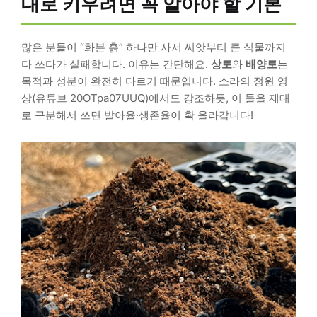
대로 키우려면 꼭 알아야 할 기본
많은 분들이 “화분 흙” 하나만 사서 씨앗부터 큰 식물까지
다 쓰다가 실패합니다. 이유는 간단해요.
상토
와
배양토
는
목적과 성분이 완전히 다르기 때문입니다. 소라의 정원 영
상(유튜브 20OTpa07UUQ)에서도 강조하듯, 이 둘을 제대
로 구분해서 쓰면 발아율·생존율이 확 올라갑니다!