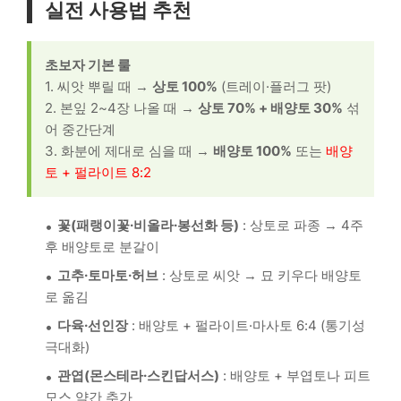
실전 사용법 추천
초보자 기본 룰
1. 씨앗 뿌릴 때 →
상토 100%
(트레이·플러그 팟)
2. 본잎 2~4장 나올 때 →
상토 70% + 배양토 30%
섞
어 중간단계
3. 화분에 제대로 심을 때 →
배양토 100%
또는
배양
토 + 펄라이트 8:2
꽃(패랭이꽃·비올라·봉선화 등)
: 상토로 파종 → 4주
후 배양토로 분갈이
고추·토마토·허브
: 상토로 씨앗 → 묘 키우다 배양토
로 옮김
다육·선인장
: 배양토 + 펄라이트·마사토 6:4 (통기성
극대화)
관엽(몬스테라·스킨답서스)
: 배양토 + 부엽토나 피트
모스 약간 추가