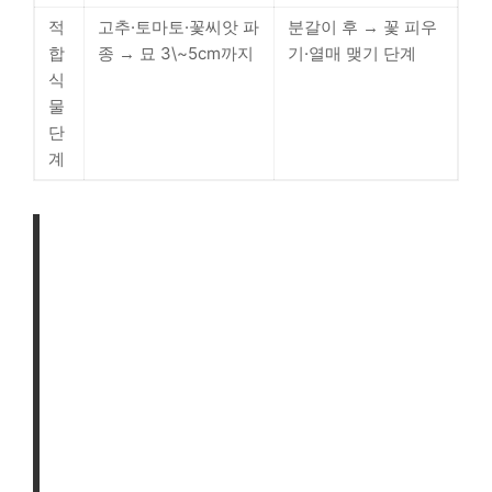
적
고추·토마토·꽃씨앗 파
분갈이 후 → 꽃 피우
합
종 → 묘 3\~5cm까지
기·열매 맺기 단계
식
물
단
계