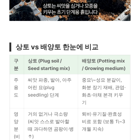
상토 vs 배양토 한눈에 비교
구
상토 (Plug soil /
배양토 (Potting mix
분
Seed starting mix)
/ Growing medium)
주
씨앗 파종, 발아, 아주
중묘\~성묘 분갈이,
용
어린 묘(plug
화분 장기 재배, 관엽·
도
seedling) 단계
화초·야채 본격 키우
기
영
거의 없거나 극소량
퇴비·유기질·완효성
양
(씨앗 스스로 발아할
비료 포함 (보통 1\~3
분
때 과다하면 곰팡이·병
개월 지속)
(비
↑)