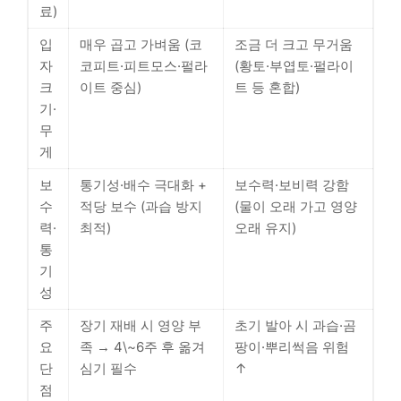
료)
입
매우 곱고 가벼움 (코
조금 더 크고 무거움
자
코피트·피트모스·펄라
(황토·부엽토·펄라이
크
이트 중심)
트 등 혼합)
기·
무
게
보
통기성·배수 극대화 +
보수력·보비력 강함
수
적당 보수 (과습 방지
(물이 오래 가고 영양
력·
최적)
오래 유지)
통
기
성
주
장기 재배 시 영양 부
초기 발아 시 과습·곰
요
족 → 4\~6주 후 옮겨
팡이·뿌리썩음 위험
단
심기 필수
↑
점