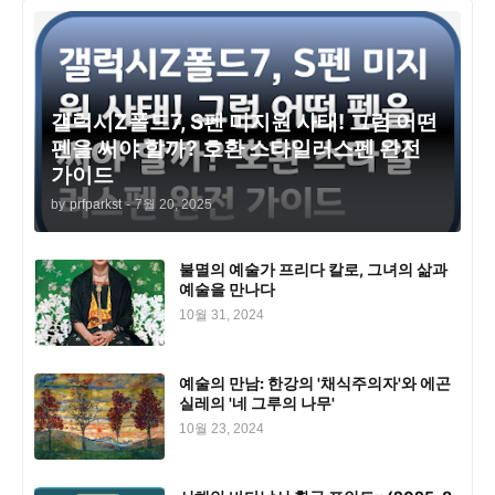
갤럭시Z폴드7, S펜 미지원 사태! 그럼 어떤
펜을 써야 할까? 호환 스타일러스펜 완전
가이드
by
prfparkst
-
7월 20, 2025
불멸의 예술가 프리다 칼로, 그녀의 삶과
예술을 만나다
10월 31, 2024
예술의 만남: 한강의 '채식주의자'와 에곤
실레의 '네 그루의 나무'
10월 23, 2024