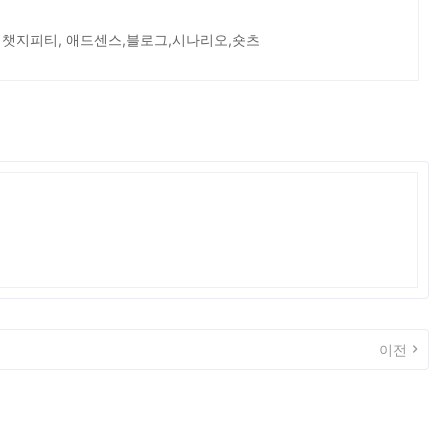
 챗지피티, 애드센스,블로그,시나리오,숏츠
이전