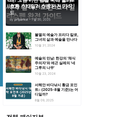
태! 그럼 어떤 펜을 써야 할까?
호환 스타일러스펜 완전 가이
드
by
prfparkst
-
7월 20, 2025
불멸의 예술가 프리다 칼로,
그녀의 삶과 예술을 만나다
10월 31, 2024
예술의 만남: 한강의 '채식
주의자'와 에곤 실레의 '네
그루의 나무'
10월 23, 2024
서해안 바다낚시 황금 포인
트:: (2025-8월 기준)는 어
디일까?
8월 09, 2025