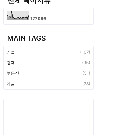
전체 페이지뷰
1
7
2
0
9
6
MAIN TAGS
기술
(107)
경제
(95)
부동산
(51)
예술
(23)