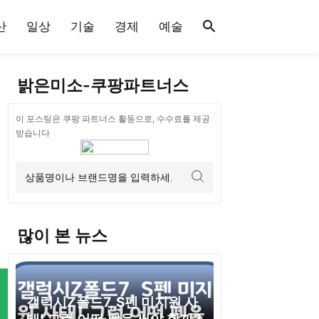
산
일상
기술
경제
예술
밝은미소-쿠팡파트너스
이 포스팅은 쿠팡 파트너스 활동으로, 수수료를 제공
받습니다
많이 본 뉴스
갤럭시Z폴드7, S펜 미지원 사