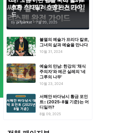
태! 그럼 어떤 펜을 써야 할까?
호환 스타일러스펜 완전 가이
드
by
prfparkst
-
7월 20, 2025
불멸의 예술가 프리다 칼로,
그녀의 삶과 예술을 만나다
10월 31, 2024
예술의 만남: 한강의 '채식
주의자'와 에곤 실레의 '네
그루의 나무'
10월 23, 2024
서해안 바다낚시 황금 포인
트:: (2025-8월 기준)는 어
디일까?
8월 09, 2025