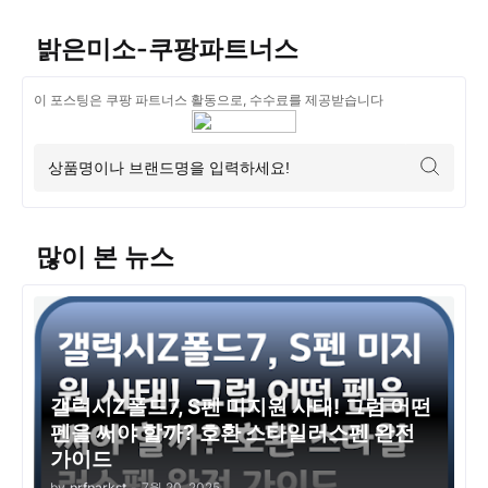
밝은미소-쿠팡파트너스
이 포스팅은 쿠팡 파트너스 활동으로, 수수료를 제공받습니다
많이 본 뉴스
갤럭시Z폴드7, S펜 미지원 사태! 그럼 어떤
펜을 써야 할까? 호환 스타일러스펜 완전
가이드
by
prfparkst
-
7월 20, 2025