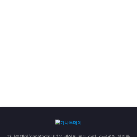
가나투데이(ganatoday.kr)은 세상의 모든 소리, 소음넘어 진리를