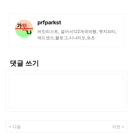
prfparkst
버킷리스트, 걸어서122개국여행, 챗지피티,
애드센스,블로그,시나리오,숏츠
댓글 쓰기
다음
이전