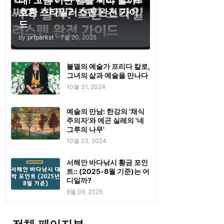
태! 그럼 어떤 펜을 써야 할까?
호환 스타일러스펜 완전 가이
드
by
prfparkst
-
7월 20, 2025
불멸의 예술가 프리다 칼로,
그녀의 삶과 예술을 만나다
10월 31, 2024
예술의 만남: 한강의 '채식
주의자'와 에곤 실레의 '네
그루의 나무'
10월 23, 2024
서해안 바다낚시 황금 포인
트:: (2025-8월 기준)는 어
디일까?
8월 09, 2025