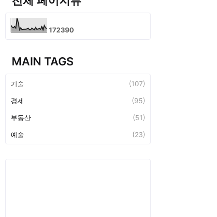
전체 페이지뷰
1
7
2
3
9
0
MAIN TAGS
기술
(107)
경제
(95)
부동산
(51)
예술
(23)