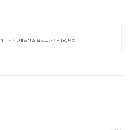
 챗지피티, 애드센스,블로그,시나리오,숏츠