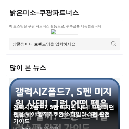
밝은미소-쿠팡파트너스
이 포스팅은 쿠팡 파트너스 활동으로, 수수료를 제공받습니다
많이 본 뉴스
갤럭시Z폴드7, S펜 미지원 사태! 그럼 어떤
펜을 써야 할까? 호환 스타일러스펜 완전
가이드
by
prfparkst
-
7월 20, 2025