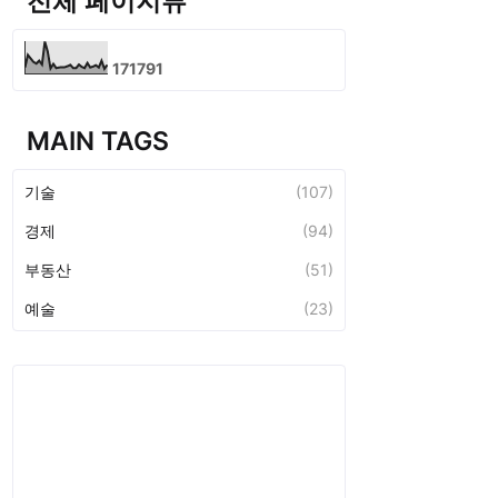
전체 페이지뷰
1
7
1
7
9
1
MAIN TAGS
기술
(107)
경제
(94)
부동산
(51)
예술
(23)