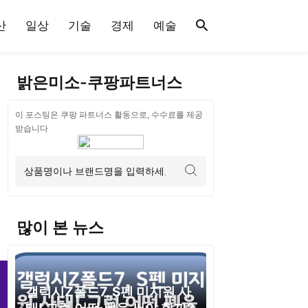
산
일상
기술
경제
예술
밝은미소-쿠팡파트너스
이 포스팅은 쿠팡 파트너스 활동으로, 수수료를 제공
받습니다
많이 본 뉴스
갤럭시Z폴드7, S펜 미지원 사