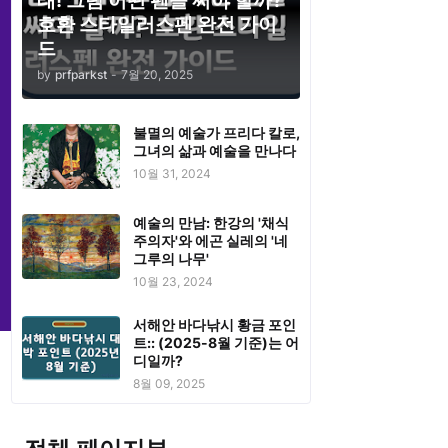
태! 그럼 어떤 펜을 써야 할까?
호환 스타일러스펜 완전 가이
드
by
prfparkst
-
7월 20, 2025
불멸의 예술가 프리다 칼로,
그녀의 삶과 예술을 만나다
10월 31, 2024
예술의 만남: 한강의 '채식
주의자'와 에곤 실레의 '네
그루의 나무'
10월 23, 2024
서해안 바다낚시 황금 포인
트:: (2025-8월 기준)는 어
디일까?
8월 09, 2025