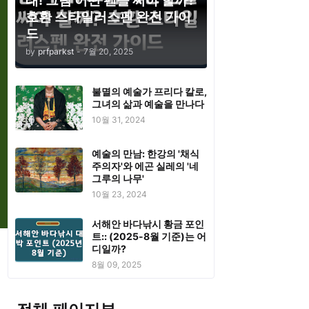
태! 그럼 어떤 펜을 써야 할까?
호환 스타일러스펜 완전 가이
드
by
prfparkst
-
7월 20, 2025
불멸의 예술가 프리다 칼로,
그녀의 삶과 예술을 만나다
10월 31, 2024
예술의 만남: 한강의 '채식
주의자'와 에곤 실레의 '네
그루의 나무'
10월 23, 2024
서해안 바다낚시 황금 포인
트:: (2025-8월 기준)는 어
디일까?
8월 09, 2025