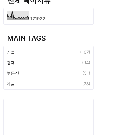
전체 페이지뷰
1
7
1
9
2
2
MAIN TAGS
기술
(107)
경제
(94)
부동산
(51)
예술
(23)