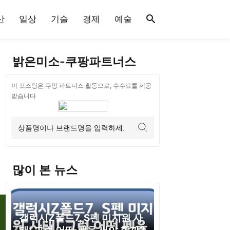
산
일상
기술
경제
예술
밝은미소-쿠팡파트너스
이 포스팅은 쿠팡 파트너스 활동으로, 수수료를 제공
받습니다
많이 본 뉴스
갤럭시Z폴드7, S펜 미지원 사